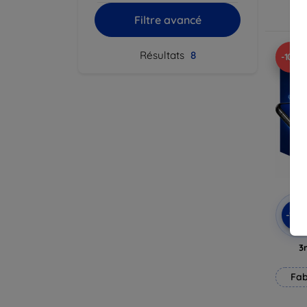
Filtre avancé
Résultats
8
-10%
-10
3
Fab