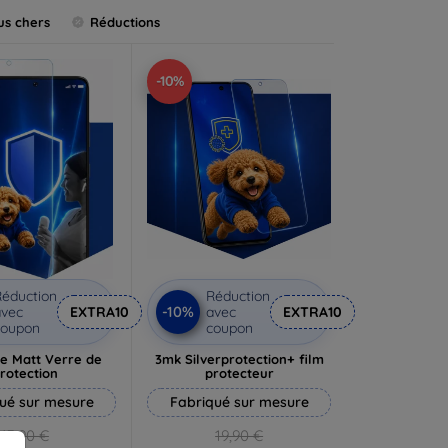
us chers
Réductions
-10%
éduction
Réduction
-10%
vec
EXTRA10
avec
EXTRA10
coupon
coupon
e Matt Verre de
3mk Silverprotection+ film
rotection
protecteur
ué sur mesure
Fabriqué sur mesure
13,90 €
19,90 €