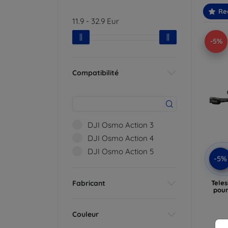
Re
11.9
-
32.9
Eur
-5%
Compatibilité
DJI Osmo Action 3
DJI Osmo Action 4
DJI Osmo Action 5
-5%
Fabricant
Teles
pour
Couleur
En