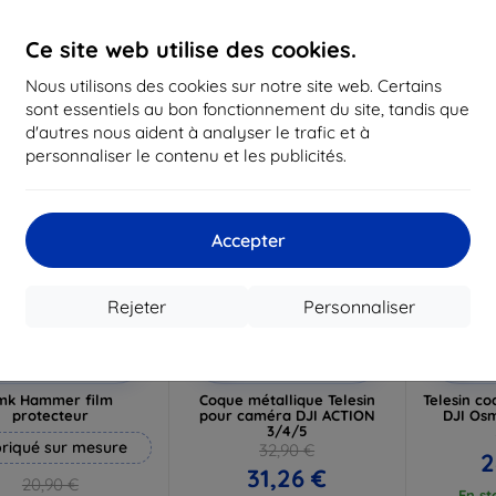
16,12 €
1
Ce site web utilise des cookies.
En stock > 5 pièces
En st
Nous utilisons des cookies sur notre site web. Certains
-5%
-5%
sont essentiels au bon fonctionnement du site, tandis que
d'autres nous aident à analyser le trafic et à
personnaliser le contenu et les publicités.
Accepter
Rejeter
Personnaliser
Réduction
Réduction
R
%
-5%
-5%
avec
EXTRA10
avec
SMART5
a
coupon
coupon
mk Hammer film
Coque métallique Telesin
Telesin c
protecteur
pour caméra DJI ACTION
DJI Osm
3/4/5
riqué sur mesure
32,90 €
2
31,26 €
20,90 €
En st