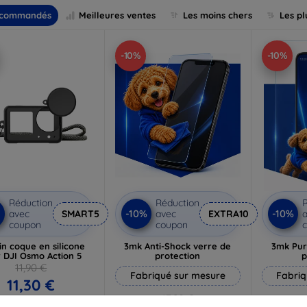
commandés
Meilleures ventes
Les moins chers
Les pl
-10%
-10%
Réduction
Réduction
R
-10%
-10%
avec
SMART5
avec
EXTRA10
a
coupon
coupon
in coque en silicone
3mk Anti-Shock verre de
3mk Pur
 DJI Osmo Action 5
protection
p
11,90 €
Fabriqué sur mesure
Fabriq
11,30 €
17,90 €
 stock > 5 pièces