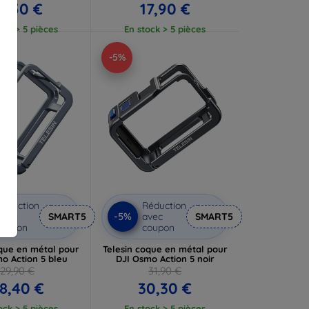
2,50 €
17,90 €
ock > 5 pièces
En stock > 5 pièces
-5%
éduction
Réduction
-5%
vec
SMART5
avec
SMART5
coupon
coupon
oque en métal pour
Telesin coque en métal pour
o Action 5 bleu
DJI Osmo Action 5 noir
29,90 €
31,90 €
8,40 €
30,30 €
ock > 5 pièces
En stock > 5 pièces