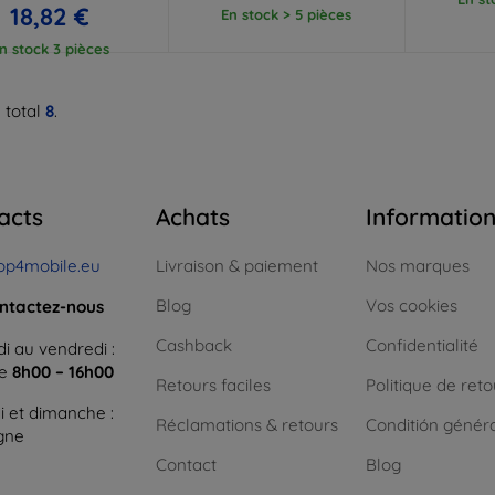
18,82 €
En stock > 5 pièces
n stock 3 pièces
 total
8
.
acts
Achats
Informatio
op4mobile.eu
Livraison & paiement
Nos marques
Blog
Vos cookies
ntactez-nous
Cashback
Confidentialité
i au vendredi :
ne
8h00 – 16h00
Retours faciles
Politique de reto
 et dimanche :
Réclamations & retours
Conditión génér
igne
Contact
Blog