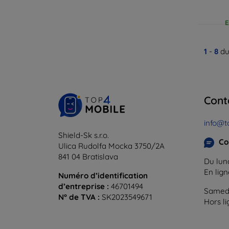
E
1
-
8
du
Cont
info@t
Shield-Sk s.r.o.
Co
Ulica Rudolfa Mocka 3750/2A
841 04 Bratislava
Du lund
En lig
Numéro d’identification
d’entreprise :
46701494
Samedi
N° de TVA :
SK2023549671
Hors l