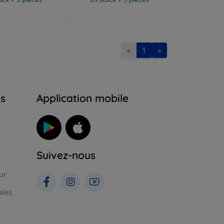
«
1
»
ns
Application mobile
Suivez-nous
ur
ales