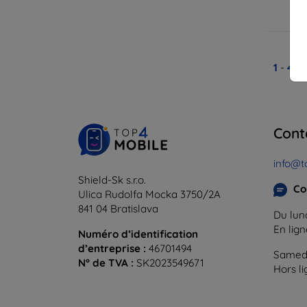
En
1
-
4
du
Cont
info@t
Shield-Sk s.r.o.
Co
Ulica Rudolfa Mocka 3750/2A
841 04 Bratislava
Du lund
En lig
Numéro d’identification
d’entreprise :
46701494
Samedi
N° de TVA :
SK2023549671
Hors l