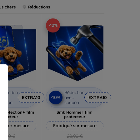
us chers
Réductions
-10%
éduction
Réduction
-10%
vec
EXTRA10
avec
EXTRA10
coupon
coupon
rprotection+ film
3mk Hammer film
rotecteur
protecteur
ué sur mesure
Fabriqué sur mesure
19,90 €
20,90 €