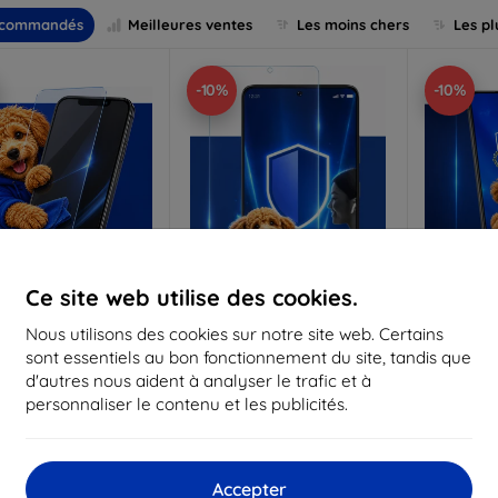
commandés
Meilleures ventes
Les moins chers
Les pl
-10%
-10%
Ce site web utilise des cookies.
Réduction
Réduction
R
Nous utilisons des cookies sur notre site web. Certains
%
-10%
-10%
avec
EXTRA10
avec
EXTRA10
a
sont essentiels au bon fonctionnement du site, tandis que
coupon
coupon
d'autres nous aident à analyser le trafic et à
Anti-Shock verre de
3mk Pure Matt Verre de
3mk Silve
personnaliser le contenu et les publicités.
protection
protection
p
riqué sur mesure
Fabriqué sur mesure
Fabriq
17,90 €
13,90 €
Accepter