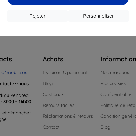
16,12 €
12,50 €
1
 stock > 5 pièces
En stock > 5 pièces
En st
Rejeter
Personnaliser
 total
4
.
acts
Achats
Informatio
op4mobile.eu
Livraison & paiement
Nos marques
Blog
Vos cookies
ntactez-nous
Cashback
Confidentialité
i au vendredi :
ne
8h00 – 16h00
Retours faciles
Politique de reto
 et dimanche :
Réclamations & retours
Conditión génér
igne
Contact
Blog