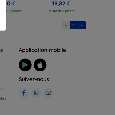
7,90 €
18,82 €
ock > 5 pièces
En stock 4 pièces
«
1
»
ns
Application mobile
Suivez-nous
ur
ales