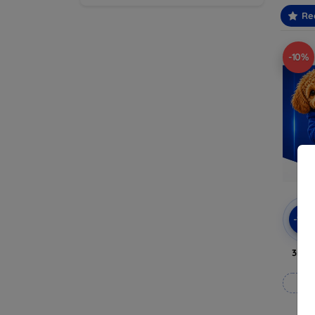
Re
-10%
-10
3mk 
Fab