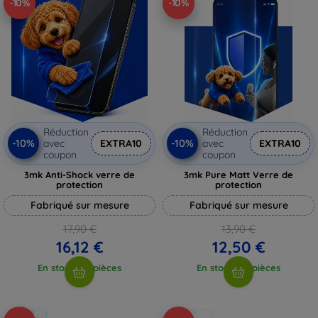
-10%
-10%
Réduction
Réduction
-10%
-10%
avec
EXTRA10
avec
EXTRA10
coupon
coupon
3mk Anti-Shock verre de
3mk Pure Matt Verre de
protection
protection
Fabriqué sur mesure
Fabriqué sur mesure
17,90 €
13,90 €
16,12 €
12,50 €
En stock > 5 pièces
En stock > 5 pièces