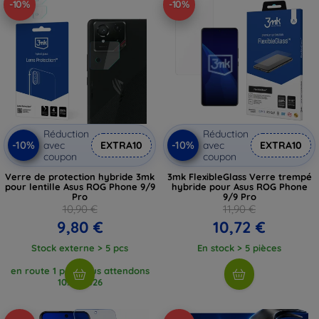
-10%
-10%
Réduction
Réduction
-10%
-10%
avec
EXTRA10
avec
EXTRA10
coupon
coupon
Verre de protection hybride 3mk
3mk FlexibleGlass Verre trempé
pour lentille Asus ROG Phone 9/9
hybride pour Asus ROG Phone
Pro
9/9 Pro
10,90 €
11,90 €
9,80 €
10,72 €
Stock externe > 5 pcs
En stock > 5 pièces
en route 1 pcs, nous attendons
10. 8. 2026