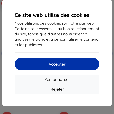
-10%
-10%
Ce site web utilise des cookies.
Nous utilisons des cookies sur notre site web.
Certains sont essentiels au bon fonctionnement
du site, tandis que d'autres nous aident à
analyser le trafic et à personnaliser le contenu
et les publicités.
Réduction
Réduction
-10%
-10%
avec
EXTRA10
avec
EXTRA10
coupon
coupon
Accepter
Film de protection 3mk ARC+
Film de protection 3mk
pour Asus ROG Phone 9/9 Pro
SilverProtection+ pour Asus ROG
Phone 9 / 9 Pro
12,90 €
13,90 €
11,62 €
Personnaliser
12,50 €
En stock > 5 pièces
Rejeter
En stock > 5 pièces