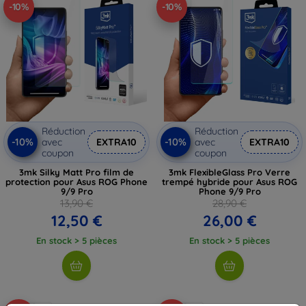
-10%
-10%
Réduction
Réduction
-10%
-10%
avec
EXTRA10
avec
EXTRA10
coupon
coupon
3mk Silky Matt Pro film de
3mk FlexibleGlass Pro Verre
protection pour Asus ROG Phone
trempé hybride pour Asus ROG
9/9 Pro
Phone 9/9 Pro
13,90 €
28,90 €
12,50 €
26,00 €
En stock > 5 pièces
En stock > 5 pièces