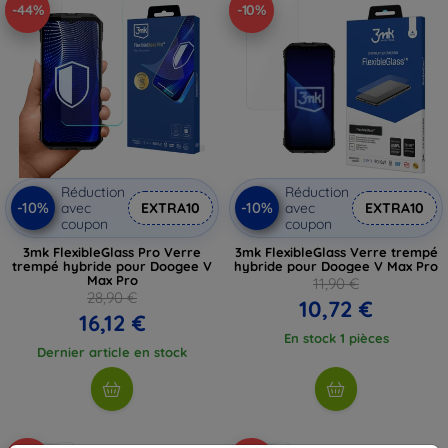
-44%
-10%
Réduction
Réduction
-10%
-10%
avec
EXTRA10
avec
EXTRA10
coupon
coupon
3mk FlexibleGlass Pro Verre
3mk FlexibleGlass Verre trempé
trempé hybride pour Doogee V
hybride pour Doogee V Max Pro
Max Pro
11,90 €
28,90 €
10,72 €
16,12 €
En stock 1 pièces
Dernier article en stock