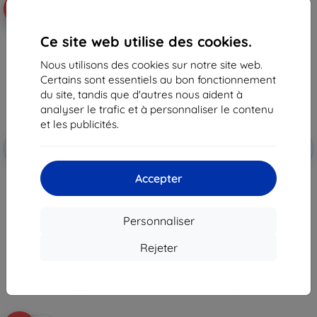
-10%
-10%
Ce site web utilise des cookies.
Nous utilisons des cookies sur notre site web.
Certains sont essentiels au bon fonctionnement
du site, tandis que d'autres nous aident à
analyser le trafic et à personnaliser le contenu
et les publicités.
Réduction
Réduction
-10%
-10%
avec
EXTRA10
avec
EXTRA10
coupon
coupon
Accepter
Film de protection 3mk ARC+
Film de protection 3mk 1UP pour
pour Doogee V Max Pro
Doogee V Max Pro
12,90 €
22,90 €
11,62 €
20,60 €
Personnaliser
En stock > 5 pièces
En stock > 5 pièces
Rejeter