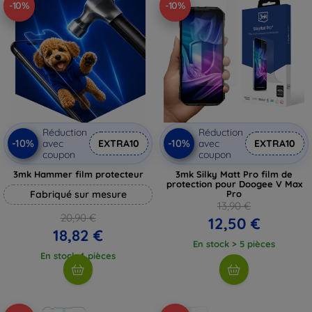
-10%
-10%
Réduction
Réduction
-10%
-10%
avec
EXTRA10
avec
EXTRA10
coupon
coupon
3mk Hammer film protecteur
3mk Silky Matt Pro film de
protection pour Doogee V Max
Fabriqué sur mesure
Pro
13,90 €
20,90 €
12,50 €
18,82 €
En stock > 5 pièces
En stock 4 pièces