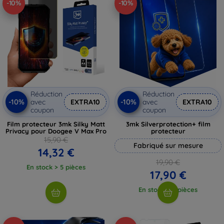
-10%
-10%
Réduction
Réduction
-10%
-10%
avec
EXTRA10
avec
EXTRA10
coupon
coupon
Film protecteur 3mk Silky Matt
3mk Silverprotection+ film
Privacy pour Doogee V Max Pro
protecteur
15,90 €
Fabriqué sur mesure
14,32 €
19,90 €
En stock > 5 pièces
17,90 €
En stock > 5 pièces