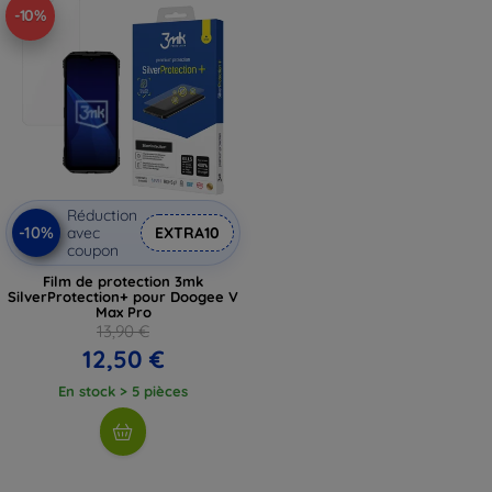
-10%
Réduction
-10%
avec
EXTRA10
coupon
Film de protection 3mk
SilverProtection+ pour Doogee V
Max Pro
13,90 €
12,50 €
En stock > 5 pièces