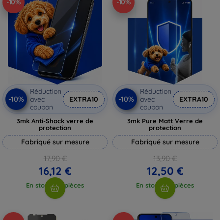
-10%
-10%
Réduction
Réduction
-10%
-10%
avec
EXTRA10
avec
EXTRA10
coupon
coupon
3mk Anti-Shock verre de
3mk Pure Matt Verre de
protection
protection
Fabriqué sur mesure
Fabriqué sur mesure
17,90 €
13,90 €
16,12 €
12,50 €
En stock > 5 pièces
En stock > 5 pièces