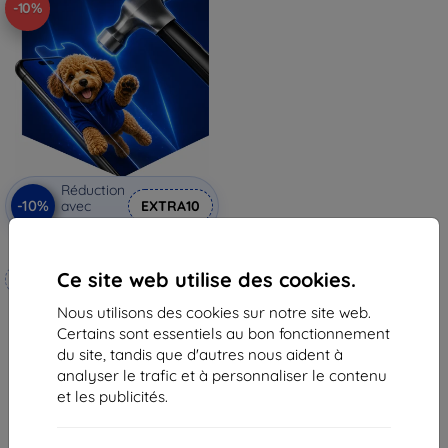
-10%
Réduction
-10%
avec
EXTRA10
coupon
3mk Hammer film protecteur
Ce site web utilise des cookies.
Fabriqué sur mesure
Nous utilisons des cookies sur notre site web.
20,90 €
Certains sont essentiels au bon fonctionnement
18,82 €
du site, tandis que d'autres nous aident à
En stock 4 pièces
analyser le trafic et à personnaliser le contenu
et les publicités.