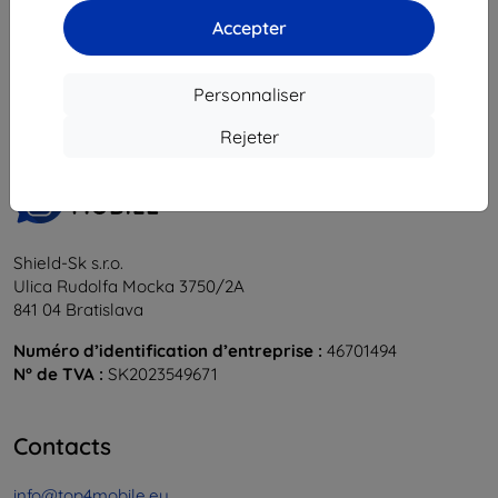
Accepter
1
-
5
du total
5
.
«
1
»
Personnaliser
Rejeter
Shield-Sk s.r.o.
Ulica Rudolfa Mocka 3750/2A
841 04 Bratislava
Numéro d’identification d’entreprise :
46701494
N° de TVA :
SK2023549671
Contacts
info@top4mobile.eu