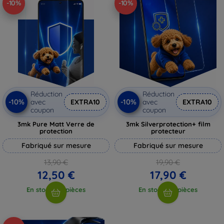
-10%
-10%
Réduction
Réduction
-10%
-10%
avec
EXTRA10
avec
EXTRA10
coupon
coupon
3mk Pure Matt Verre de
3mk Silverprotection+ film
protection
protecteur
Fabriqué sur mesure
Fabriqué sur mesure
13,90 €
19,90 €
12,50 €
17,90 €
En stock > 5 pièces
En stock > 5 pièces