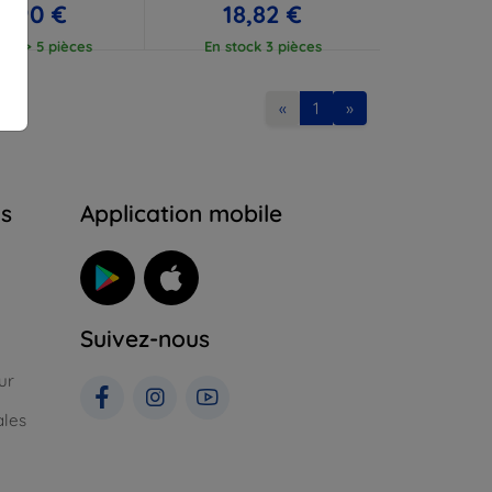
7,90 €
18,82 €
ock > 5 pièces
En stock 3 pièces
«
1
»
ns
Application mobile
Suivez-nous
ur
ales