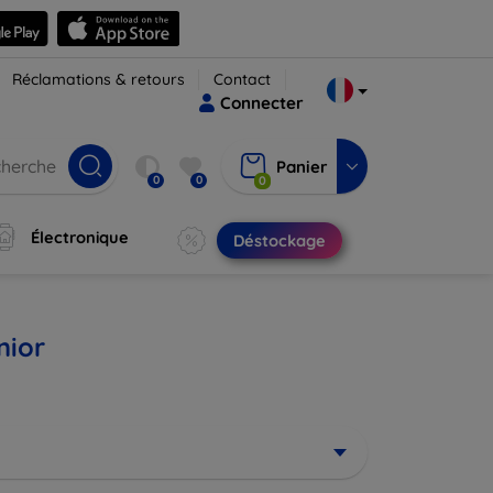
Réclamations & retours
Contact
Connecter
Panier
0
0
0
Électronique
Déstockage
nior