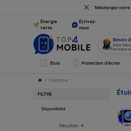
×
Téléchargez notre
Énergie
Écrivez-
verte
nous
Besoin d
Salut, bie
boutique en
Étuis
Protection d’écran
Catalogue
Étui
FILTRE
Disponibilité
Résultats
4