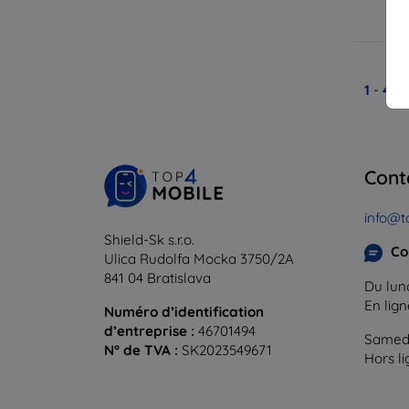
En
1
-
4
du
Cont
info@t
Shield-Sk s.r.o.
Co
Ulica Rudolfa Mocka 3750/2A
841 04 Bratislava
Du lund
En lig
Numéro d’identification
d’entreprise :
46701494
Samedi
N° de TVA :
SK2023549671
Hors l