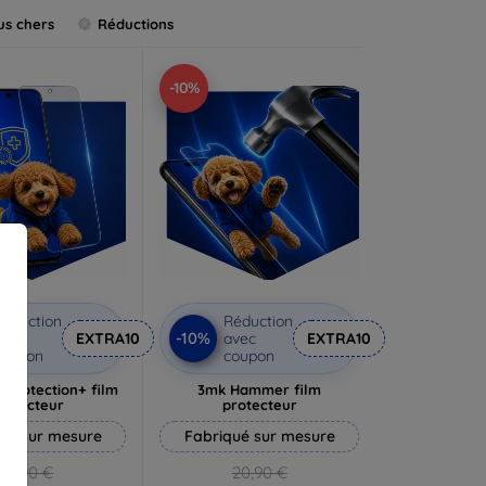
us chers
Réductions
-10%
éduction
Réduction
-10%
vec
EXTRA10
avec
EXTRA10
coupon
coupon
rprotection+ film
3mk Hammer film
rotecteur
protecteur
ué sur mesure
Fabriqué sur mesure
19,90 €
20,90 €