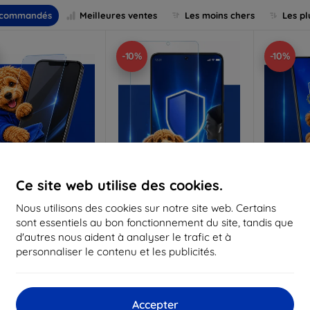
commandés
Meilleures ventes
Les moins chers
Les pl
-10%
-10%
Ce site web utilise des cookies.
Réduction
Réduction
R
Nous utilisons des cookies sur notre site web. Certains
%
-10%
-10%
avec
EXTRA10
avec
EXTRA10
a
sont essentiels au bon fonctionnement du site, tandis que
coupon
coupon
d'autres nous aident à analyser le trafic et à
Anti-Shock verre de
3mk Pure Matt Verre de
3mk Silve
personnaliser le contenu et les publicités.
protection
protection
p
riqué sur mesure
Fabriqué sur mesure
Fabriq
17,90 €
13,90 €
Accepter