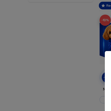
Re
-10%
-10
3mk 
Fab