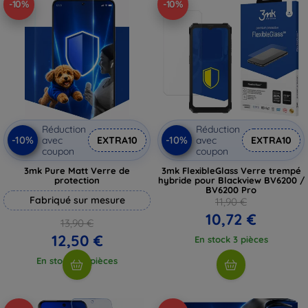
-10%
-10%
Réduction
Réduction
-10%
-10%
avec
EXTRA10
avec
EXTRA10
coupon
coupon
3mk Pure Matt Verre de
3mk FlexibleGlass Verre trempé
protection
hybride pour Blackview BV6200 /
BV6200 Pro
Fabriqué sur mesure
11,90 €
10,72 €
13,90 €
12,50 €
En stock 3 pièces
En stock > 5 pièces