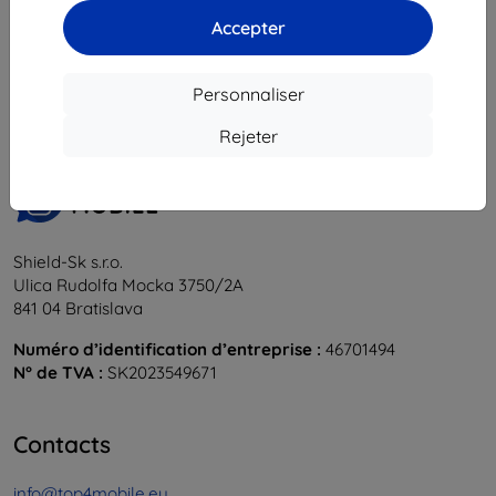
Accepter
1
-
6
du total
6
.
«
1
»
Personnaliser
Rejeter
Shield-Sk s.r.o.
Ulica Rudolfa Mocka 3750/2A
841 04 Bratislava
Numéro d’identification d’entreprise :
46701494
N° de TVA :
SK2023549671
Contacts
info@top4mobile.eu