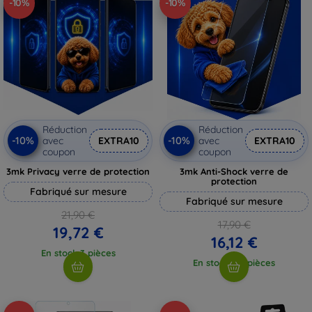
-10%
-10%
Réduction
Réduction
-10%
-10%
avec
EXTRA10
avec
EXTRA10
coupon
coupon
3mk Privacy verre de protection
3mk Anti-Shock verre de
protection
Fabriqué sur mesure
Fabriqué sur mesure
21,90 €
17,90 €
19,72 €
16,12 €
En stock 3 pièces
En stock > 5 pièces