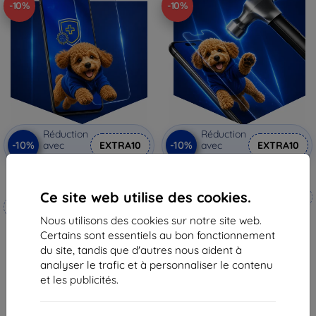
-10%
-10%
Réduction
Réduction
-10%
-10%
avec
EXTRA10
avec
EXTRA10
coupon
coupon
3mk Silverprotection+ film
3mk Hammer film protecteur
protecteur
Ce site web utilise des cookies.
Fabriqué sur mesure
Fabriqué sur mesure
Nous utilisons des cookies sur notre site web.
20,90 €
19,90 €
Certains sont essentiels au bon fonctionnement
18,82 €
17,90 €
du site, tandis que d'autres nous aident à
En stock 4 pièces
analyser le trafic et à personnaliser le contenu
En stock > 5 pièces
et les publicités.