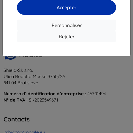
Accepter
1
-
6
du total
6
.
«
1
»
Personnaliser
Rejeter
Shield-Sk s.r.o.
Ulica Rudolfa Mocka 3750/2A
841 04 Bratislava
Numéro d’identification d’entreprise :
46701494
N° de TVA :
SK2023549671
Contacts
info@top4mobile.eu