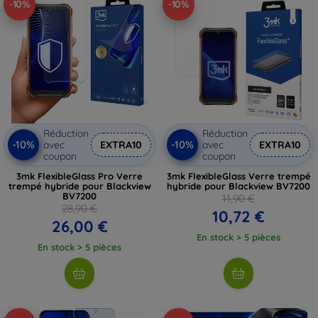
-10%
-10%
Réduction
Réduction
-10%
-10%
avec
EXTRA10
avec
EXTRA10
coupon
coupon
3mk FlexibleGlass Pro Verre
3mk FlexibleGlass Verre trempé
trempé hybride pour Blackview
hybride pour Blackview BV7200
BV7200
11,90 €
28,90 €
10,72 €
26,00 €
En stock > 5 pièces
En stock > 5 pièces