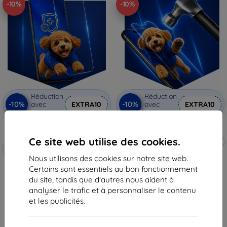
-10%
-10%
Réduction
Réduction
-10%
-10%
avec
EXTRA10
avec
EXTRA10
coupon
coupon
3mk Silverprotection+ film
3mk Hammer film protecteur
protecteur
Ce site web utilise des cookies.
Fabriqué sur mesure
Fabriqué sur mesure
Nous utilisons des cookies sur notre site web.
20,90 €
19,90 €
Certains sont essentiels au bon fonctionnement
18,82 €
17,90 €
du site, tandis que d'autres nous aident à
En stock 3 pièces
analyser le trafic et à personnaliser le contenu
En stock > 5 pièces
et les publicités.