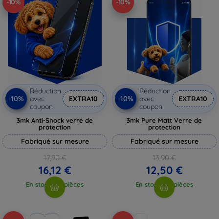
-10%
-10%
Réduction
Réduction
-10%
-10%
avec
EXTRA10
avec
EXTRA10
coupon
coupon
3mk Anti-Shock verre de
3mk Pure Matt Verre de
protection
protection
Fabriqué sur mesure
Fabriqué sur mesure
17,90 €
13,90 €
16,12 €
12,50 €
En stock > 5 pièces
En stock > 5 pièces