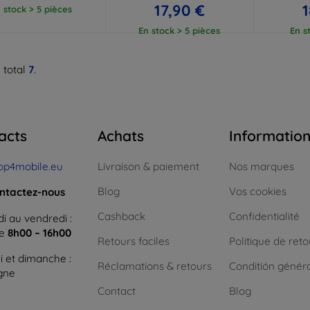
17,90 €
1
 stock > 5 pièces
En stock > 5 pièces
En s
 total
7
.
acts
Achats
Informatio
op4mobile.eu
Livraison & paiement
Nos marques
Blog
Vos cookies
ntactez-nous
Cashback
Confidentialité
i au vendredi :
ne
8h00 – 16h00
Retours faciles
Politique de reto
 et dimanche :
Réclamations & retours
Conditión génér
igne
Contact
Blog