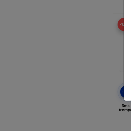
E
-10%
-10
3mk 
trempé