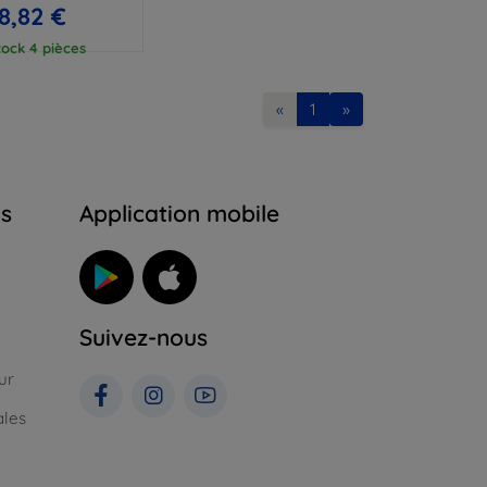
8,82 €
tock 4 pièces
«
1
»
ns
Application mobile
Suivez-nous
ur
ales