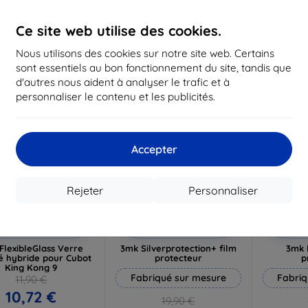
19,72 €
16,12 €
1
Ce site web utilise des cookies.
n stock 3 pièces
En stock > 5 pièces
En st
Nous utilisons des cookies sur notre site web. Certains
-10%
-10%
sont essentiels au bon fonctionnement du site, tandis que
d'autres nous aident à analyser le trafic et à
personnaliser le contenu et les publicités.
Accepter
Rejeter
Personnaliser
Réduction
Réduction
R
%
-10%
-10%
avec
EXTRA10
avec
EXTRA10
a
coupon
coupon
FlexibleGlass Verre
3mk Silverprotection+ film
3mk 
 hybride pour Cubot
protecteur
p
King Kong 9
Fabriqué sur mesure
Fabriq
11,90 €
10,72 €
19,90 €