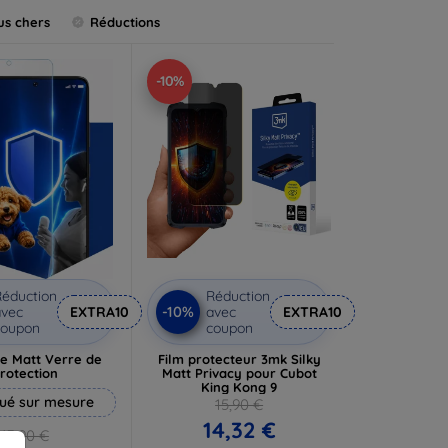
us chers
Réductions
-10%
éduction
Réduction
-10%
vec
EXTRA10
avec
EXTRA10
coupon
coupon
e Matt Verre de
Film protecteur 3mk Silky
rotection
Matt Privacy pour Cubot
King Kong 9
ué sur mesure
15,90 €
14,32 €
13,90 €