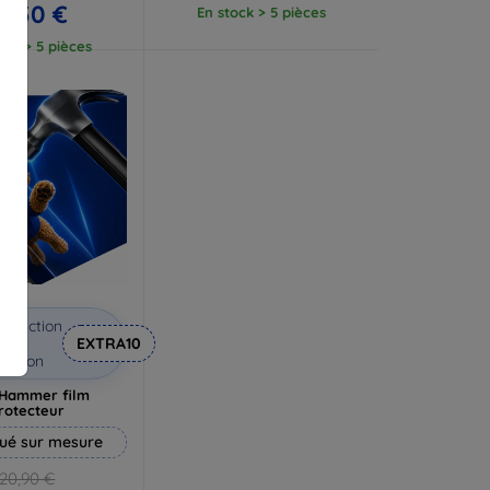
2,50 €
En stock > 5 pièces
ock > 5 pièces
éduction
vec
EXTRA10
coupon
Hammer film
rotecteur
ué sur mesure
20,90 €