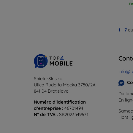
En
1
-
7
du
Cont
info@t
Shield-Sk s.r.o.
Co
Ulica Rudolfa Mocka 3750/2A
841 04 Bratislava
Du lund
En lig
Numéro d’identification
d’entreprise :
46701494
Samedi
N° de TVA :
SK2023549671
Hors l