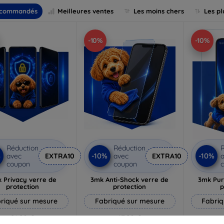
commandés
Meilleures ventes
Les moins chers
Les pl
-10%
-10%
Réduction
Réduction
R
%
-10%
-10%
avec
EXTRA10
avec
EXTRA10
a
coupon
coupon
 Privacy verre de
3mk Anti-Shock verre de
3mk Pur
protection
protection
p
riqué sur mesure
Fabriqué sur mesure
Fabriq
21,90 €
17,90 €