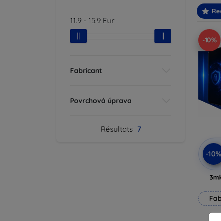
Re
11.9
-
15.9
Eur
-10%
Fabricant
Povrchová úprava
Résultats
7
-10
3mk
Fab