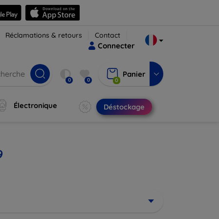
Réclamations & retours
Contact
Connecter
Panier
0
0
0
Électronique
Déstockage
9