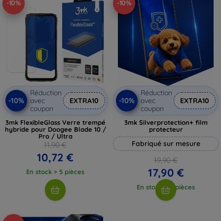
-10%
-10%
Réduction
Réduction
-10%
-10%
avec
EXTRA10
avec
EXTRA10
coupon
coupon
3mk FlexibleGlass Verre trempé
3mk Silverprotection+ film
hybride pour Doogee Blade 10 /
protecteur
Pro / Ultra
Fabriqué sur mesure
11,90 €
10,72 €
19,90 €
17,90 €
En stock > 5 pièces
En stock > 5 pièces