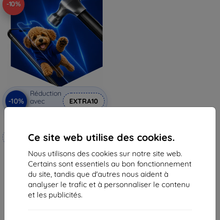
-10%
Réduction
-10%
avec
EXTRA10
coupon
3mk Hammer film protecteur
Ce site web utilise des cookies.
Fabriqué sur mesure
Nous utilisons des cookies sur notre site web.
20,90 €
Certains sont essentiels au bon fonctionnement
18,82 €
du site, tandis que d'autres nous aident à
En stock 3 pièces
analyser le trafic et à personnaliser le contenu
et les publicités.