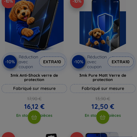
-10%
-10%
Réduction
Réduction
-10%
-10%
avec
EXTRA10
avec
EXTRA10
coupon
coupon
3mk Anti-Shock verre de
3mk Pure Matt Verre de
protection
protection
Fabriqué sur mesure
Fabriqué sur mesure
17,90 €
13,90 €
16,12 €
12,50 €
En stock > 5 pièces
En stock > 5 pièces