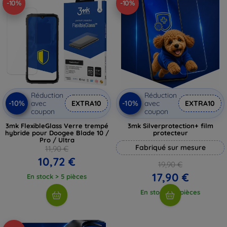
-10%
-10%
Réduction
Réduction
-10%
-10%
avec
EXTRA10
avec
EXTRA10
coupon
coupon
3mk FlexibleGlass Verre trempé
3mk Silverprotection+ film
hybride pour Doogee Blade 10 /
protecteur
Pro / Ultra
Fabriqué sur mesure
11,90 €
10,72 €
19,90 €
17,90 €
En stock > 5 pièces
En stock > 5 pièces