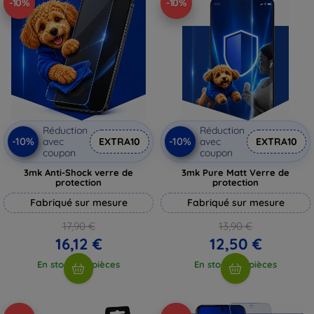
-10%
-10%
Réduction
Réduction
-10%
-10%
avec
EXTRA10
avec
EXTRA10
coupon
coupon
3mk Anti-Shock verre de
3mk Pure Matt Verre de
protection
protection
Fabriqué sur mesure
Fabriqué sur mesure
17,90 €
13,90 €
16,12 €
12,50 €
En stock > 5 pièces
En stock > 5 pièces