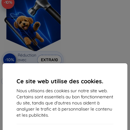
-10%
Réduction
-10%
avec
EXTRA10
coupon
3mk Hammer film protecteur
Ce site web utilise des cookies.
Fabriqué sur mesure
Nous utilisons des cookies sur notre site web.
20,90 €
Certains sont essentiels au bon fonctionnement
18,82 €
du site, tandis que d'autres nous aident à
En stock 3 pièces
analyser le trafic et à personnaliser le contenu
et les publicités.