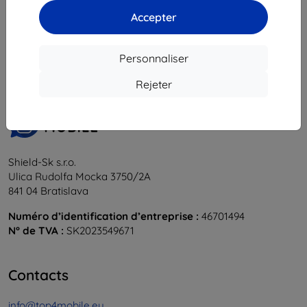
Accepter
1
-
5
du total
5
.
«
1
»
Personnaliser
Rejeter
Shield-Sk s.r.o.
Ulica Rudolfa Mocka 3750/2A
841 04 Bratislava
Numéro d’identification d’entreprise :
46701494
N° de TVA :
SK2023549671
Contacts
info@top4mobile.eu