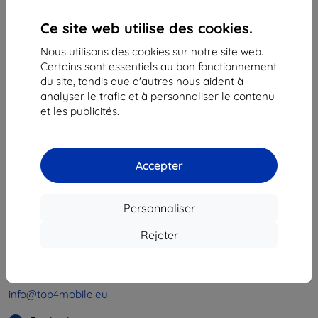
Ce site web utilise des cookies.
«
1
»
Nous utilisons des cookies sur notre site web.
Certains sont essentiels au bon fonctionnement
du site, tandis que d'autres nous aident à
analyser le trafic et à personnaliser le contenu
et les publicités.
Shield-Sk s.r.o.
Ulica Rudolfa Mocka 3750/2A
Accepter
841 04 Bratislava
Numéro d’identification d’entreprise :
46701494
Personnaliser
N° de TVA :
SK2023549671
Rejeter
Contacts
info@top4mobile.eu