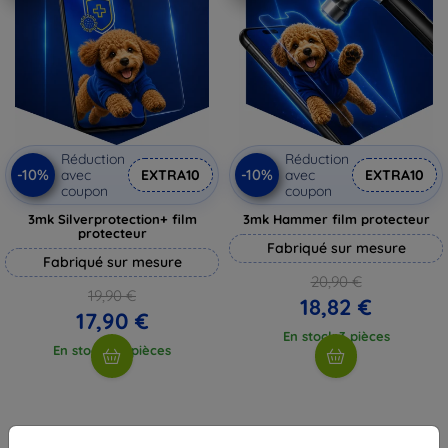
Réduction
Réduction
-10%
-10%
avec
EXTRA10
avec
EXTRA10
coupon
coupon
3mk Silverprotection+ film
3mk Hammer film protecteur
protecteur
Fabriqué sur mesure
Fabriqué sur mesure
20,90 €
19,90 €
18,82 €
17,90 €
En stock 3 pièces
En stock > 5 pièces
1
-
4
du total
4
.