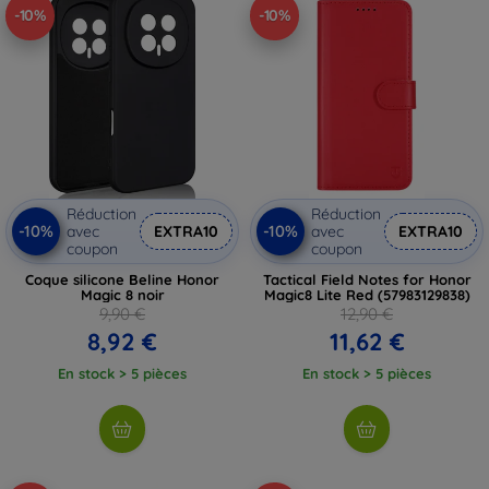
-10%
-10%
Réduction
Réduction
-10%
-10%
avec
EXTRA10
avec
EXTRA10
coupon
coupon
Coque silicone Beline Honor
Tactical Field Notes for Honor
Magic 8 noir
Magic8 Lite Red (57983129838)
9,90 €
12,90 €
8,92 €
11,62 €
En stock > 5 pièces
En stock > 5 pièces