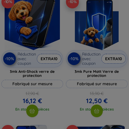
-10%
-10%
Réduction
Réduction
-10%
-10%
avec
EXTRA10
avec
EXTRA10
coupon
coupon
3mk Anti-Shock verre de
3mk Pure Matt Verre de
protection
protection
Fabriqué sur mesure
Fabriqué sur mesure
17,90 €
13,90 €
16,12 €
12,50 €
En stock > 5 pièces
En stock > 5 pièces