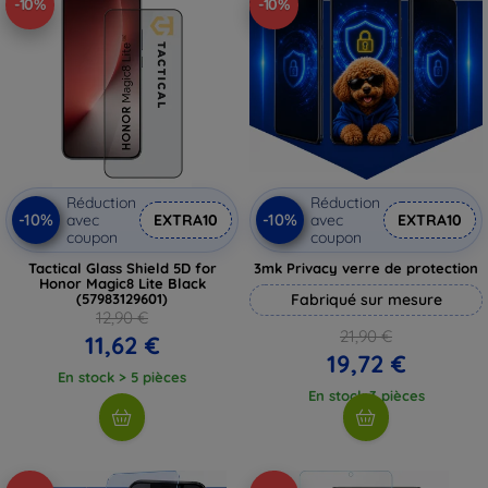
-10%
-10%
Réduction
Réduction
-10%
-10%
avec
EXTRA10
avec
EXTRA10
coupon
coupon
Tactical Glass Shield 5D for
3mk Privacy verre de protection
Honor Magic8 Lite Black
(57983129601)
Fabriqué sur mesure
12,90 €
21,90 €
11,62 €
19,72 €
En stock > 5 pièces
En stock 3 pièces