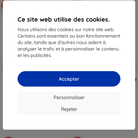
-10%
-10%
Ce site web utilise des cookies.
Nous utilisons des cookies sur notre site web.
Certains sont essentiels au bon fonctionnement
du site, tandis que d'autres nous aident à
analyser le trafic et à personnaliser le contenu
et les publicités.
Réduction
Réduction
-10%
-10%
avec
EXTRA10
avec
EXTRA10
coupon
coupon
Accepter
Tactical Field Notes for Honor
Tactical Xproof for Honor Magic8
Magic8 Lite Green (57983129837)
Lite Black Hawk (57983129821)
12,90 €
16,90 €
11,62 €
15,20 €
Personnaliser
En stock > 5 pièces
En stock > 5 pièces
Rejeter