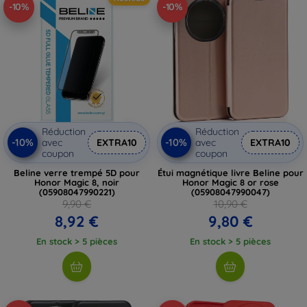
-10%
-10%
Réduction
Réduction
-10%
-10%
avec
EXTRA10
avec
EXTRA10
coupon
coupon
Beline verre trempé 5D pour
Étui magnétique livre Beline pour
Honor Magic 8, noir
Honor Magic 8 or rose
(05908047990221)
(05908047990047)
9,90 €
10,90 €
8,92 €
9,80 €
En stock > 5 pièces
En stock > 5 pièces