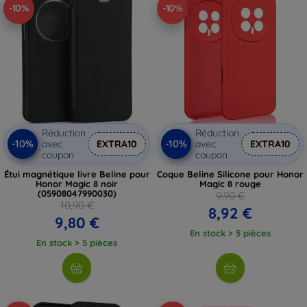
-10%
-10%
Réduction
Réduction
-10%
-10%
avec
EXTRA10
avec
EXTRA10
coupon
coupon
Étui magnétique livre Beline pour
Coque Beline Silicone pour Honor
Honor Magic 8 noir
Magic 8 rouge
(05908047990030)
9,90 €
10,90 €
8,92 €
9,80 €
En stock > 5 pièces
En stock > 5 pièces