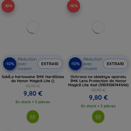
-10%
-10%
Réduction
Réduction
-10%
-10%
avec
EXTRA10
avec
EXTRA10
coupon
coupon
SzkÅ‚o hartowane 3MK HardGlass
Ochrona na obiektyw aparatu
do Honor Magic8 Lite ()
3MK Lens Protection do Honor
Magic8 Lite 4szt (5903108744546)
10,90 €
10,90 €
9,80 €
9,80 €
En stock > 5 pièces
En stock > 5 pièces