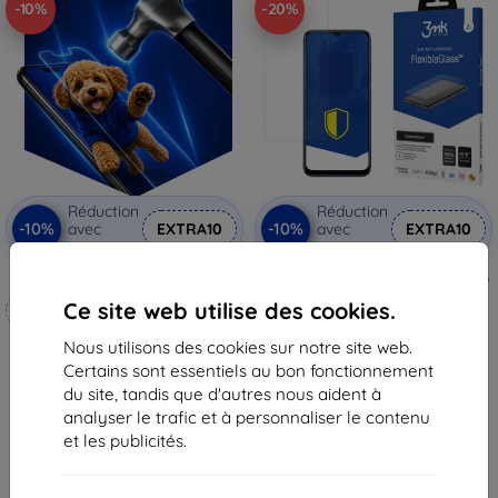
-10%
-20%
Réduction
Réduction
-10%
-10%
avec
EXTRA10
avec
EXTRA10
coupon
coupon
3mk Hammer film protecteur
3MK FlexibleGlass Realme Narzo
30A verre hybride
Ce site web utilise des cookies.
Fabriqué sur mesure
(5903108371544)
8,90 €
Nous utilisons des cookies sur notre site web.
20,90 €
7,10 €
Certains sont essentiels au bon fonctionnement
18,82 €
En stock 2 pièces
du site, tandis que d'autres nous aident à
En stock 4 pièces
analyser le trafic et à personnaliser le contenu
et les publicités.