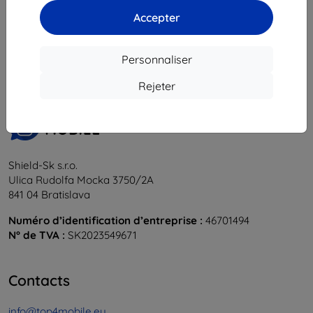
Accepter
1
-
6
du total
6
.
«
1
»
Personnaliser
Rejeter
Shield-Sk s.r.o.
Ulica Rudolfa Mocka 3750/2A
841 04 Bratislava
Numéro d’identification d’entreprise :
46701494
N° de TVA :
SK2023549671
Contacts
info@top4mobile.eu