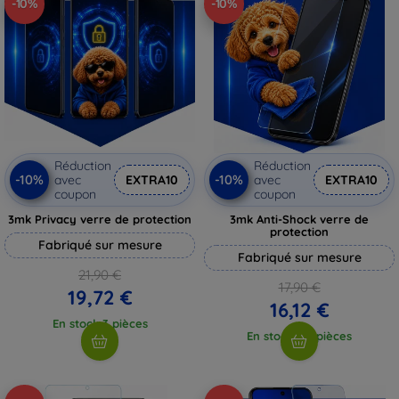
-10%
-10%
Réduction
Réduction
-10%
-10%
avec
EXTRA10
avec
EXTRA10
coupon
coupon
3mk Privacy verre de protection
3mk Anti-Shock verre de
protection
Fabriqué sur mesure
Fabriqué sur mesure
21,90 €
17,90 €
19,72 €
16,12 €
En stock 3 pièces
En stock > 5 pièces