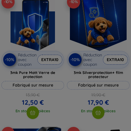
-10%
-10%
Réduction
Réduction
-10%
-10%
avec
EXTRA10
avec
EXTRA10
coupon
coupon
3mk Pure Matt Verre de
3mk Silverprotection+ film
protection
protecteur
Fabriqué sur mesure
Fabriqué sur mesure
13,90 €
19,90 €
12,50 €
17,90 €
En stock > 5 pièces
En stock > 5 pièces