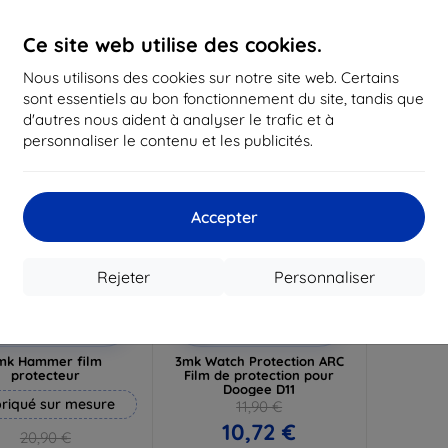
19,72 €
16,12 €
1
Ce site web utilise des cookies.
n stock 3 pièces
En stock > 5 pièces
En st
Nous utilisons des cookies sur notre site web. Certains
-10%
sont essentiels au bon fonctionnement du site, tandis que
d'autres nous aident à analyser le trafic et à
personnaliser le contenu et les publicités.
Accepter
Rejeter
Personnaliser
Réduction
Réduction
%
-10%
avec
EXTRA10
avec
EXTRA10
coupon
coupon
mk Hammer film
3mk Watch Protection ARC
protecteur
Film de protection pour
Doogee D11
riqué sur mesure
11,90 €
10,72 €
20,90 €