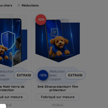
us chers
Réductions
-10%
éduction
Réduction
-10%
vec
EXTRA10
avec
EXTRA10
coupon
coupon
e Matt Verre de
3mk Silverprotection+ film
rotection
protecteur
ué sur mesure
Fabriqué sur mesure
13,90 €
19,90 €