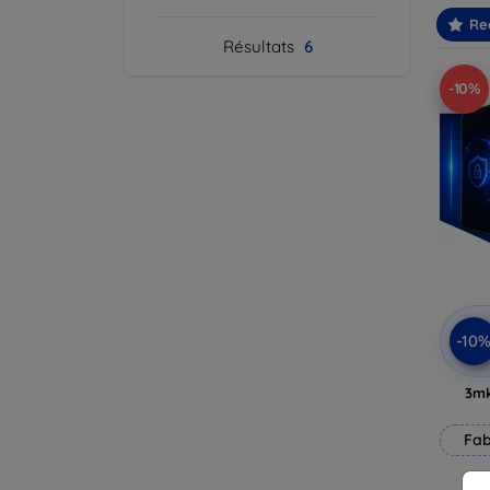
Re
Résultats
6
-10%
-10
3mk
Fab