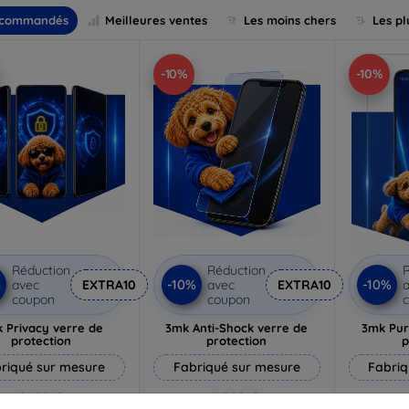
commandés
Meilleures ventes
Les moins chers
Les pl
-10%
-10%
Réduction
Réduction
R
%
-10%
-10%
avec
EXTRA10
avec
EXTRA10
a
coupon
coupon
 Privacy verre de
3mk Anti-Shock verre de
3mk Pur
protection
protection
p
riqué sur mesure
Fabriqué sur mesure
Fabriq
21,90 €
17,90 €