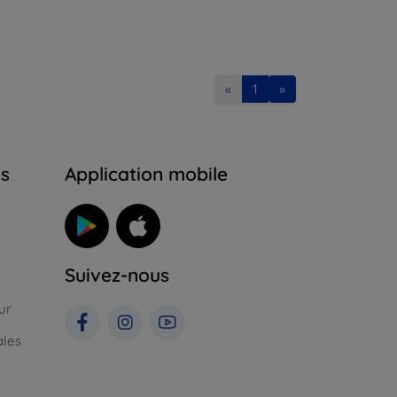
«
1
»
ns
Application mobile
Suivez-nous
ur
ales