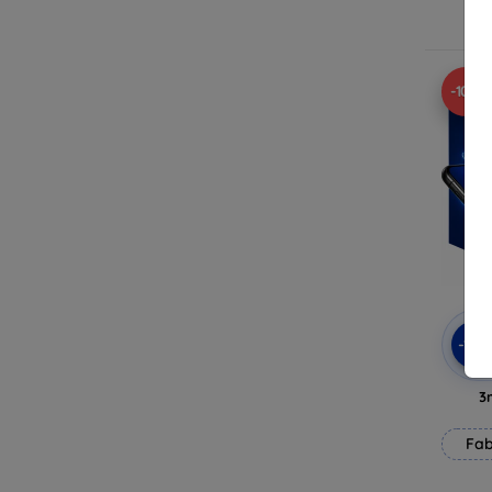
E
-10%
-10
3
Fab