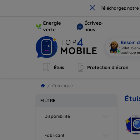
×
Téléchargez notre
Énergie
Écrivez-
verte
nous
Besoin d
Salut, bie
boutique en
Étuis
Protection d’écran
Catalogue
Étui
FILTRE
Disponibilité
Fabricant