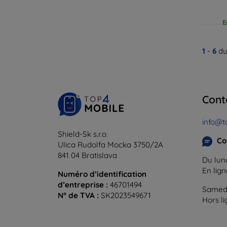
E
1
-
6
du
Cont
info@t
Shield-Sk s.r.o.
Co
Ulica Rudolfa Mocka 3750/2A
841 04 Bratislava
Du lund
En lig
Numéro d’identification
d’entreprise :
46701494
Samedi
N° de TVA :
SK2023549671
Hors l