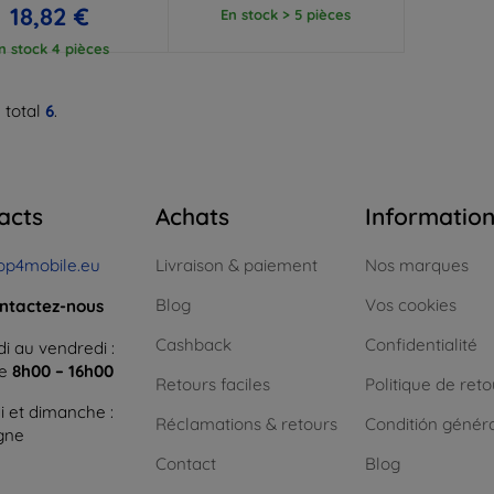
18,82 €
En stock > 5 pièces
n stock 4 pièces
 total
6
.
acts
Achats
Informatio
op4mobile.eu
Livraison & paiement
Nos marques
Blog
Vos cookies
ntactez-nous
Cashback
Confidentialité
i au vendredi :
ne
8h00 – 16h00
Retours faciles
Politique de reto
 et dimanche :
Réclamations & retours
Conditión génér
igne
Contact
Blog