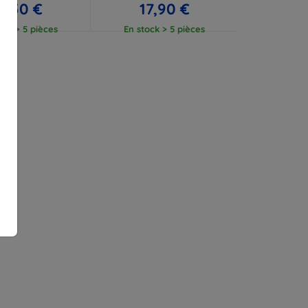
2,50 €
17,90 €
ock > 5 pièces
En stock > 5 pièces