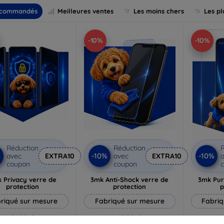
commandés
Meilleures ventes
Les moins chers
Les pl
-10%
-10%
Réduction
Réduction
R
%
-10%
-10%
avec
EXTRA10
avec
EXTRA10
a
coupon
coupon
 Privacy verre de
3mk Anti-Shock verre de
3mk Pur
protection
protection
p
riqué sur mesure
Fabriqué sur mesure
Fabriq
21,90 €
17,90 €