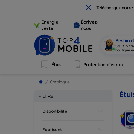
×
Téléchargez notre
Énergie
Écrivez-
verte
nous
Besoin d
Salut, bie
boutique en
Étuis
Protection d’écran
Catalogue
Étui
FILTRE
Disponibilité
Fabricant