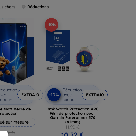
us chers
Réductions
-10%
éduction
Réduction
-10%
vec
EXTRA10
avec
EXTRA10
coupon
coupon
e Matt Verre de
3mk Watch Protection ARC
rotection
Film de protection pour
Garmin Forerunner 570
ué sur mesure
(42mm)
11,90 €
13,90 €
10,72 €