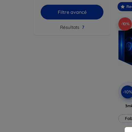
Re
Filtre avancé
-10%
Résultats
7
-10
3mk
Fab