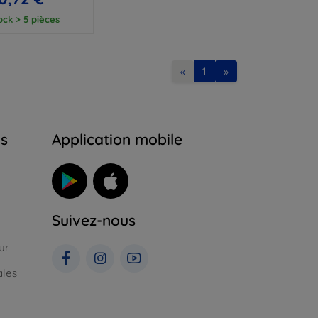
ock > 5 pièces
«
1
»
ns
Application mobile
Suivez-nous
ur
ales