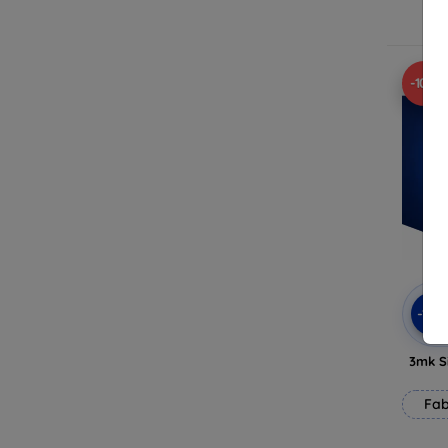
E
-10%
-10
3mk Si
Fab