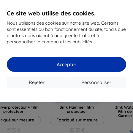
19,72 €
16,12 €
1
Ce site web utilise des cookies.
n stock 3 pièces
En stock > 5 pièces
En st
Nous utilisons des cookies sur notre site web. Certains
-10%
-10%
sont essentiels au bon fonctionnement du site, tandis que
d'autres nous aident à analyser le trafic et à
personnaliser le contenu et les publicités.
Accepter
Rejeter
Personnaliser
Réduction
Réduction
R
%
-10%
-10%
avec
EXTRA10
avec
EXTRA10
a
coupon
coupon
lverprotection+ film
3mk Hammer film
3mk Watc
protecteur
protecteur
Film de
Garmin
riqué sur mesure
Fabriqué sur mesure
19,90 €
20,90 €
1