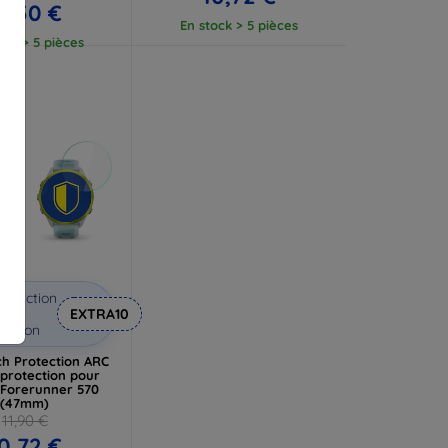
2,50 €
En stock > 5 pièces
ock > 5 pièces
éduction
vec
EXTRA10
coupon
h Protection ARC
 protection pour
 Forerunner 570
(47mm)
11,90 €
0,72 €