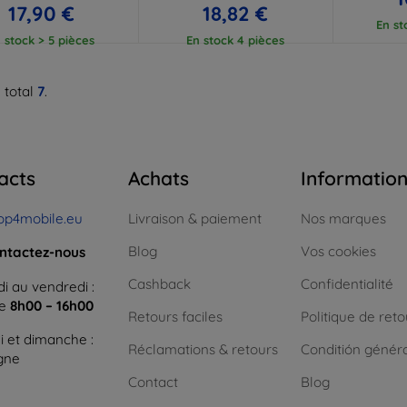
17,90 €
18,82 €
En st
 stock > 5 pièces
En stock 4 pièces
 total
7
.
acts
Achats
Informatio
op4mobile.eu
Livraison & paiement
Nos marques
Blog
Vos cookies
ntactez-nous
Cashback
Confidentialité
i au vendredi :
ne
8h00 – 16h00
Retours faciles
Politique de reto
 et dimanche :
Réclamations & retours
Conditión génér
igne
Contact
Blog