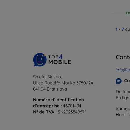
En
1
-
7
du
Cont
info@t
Shield-Sk s.r.o.
Co
Ulica Rudolfa Mocka 3750/2A
841 04 Bratislava
Du lund
En lig
Numéro d’identification
d’entreprise :
46701494
Samedi
N° de TVA :
SK2023549671
Hors l