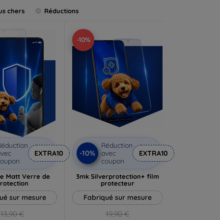
us chers
Réductions
-10%
éduction
Réduction
-10%
vec
EXTRA10
avec
EXTRA10
coupon
coupon
e Matt Verre de
3mk Silverprotection+ film
rotection
protecteur
ué sur mesure
Fabriqué sur mesure
13,90 €
19,90 €