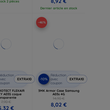
8,92 €
tock 2 pièces
Dernier article en stock
-46%
éduction
Réduction
-10%
vec
EXTRA10
avec
EXTRA10
coupon
coupon
ROTECT FLEXAIR
3MK Armor Case Samsung
Y A03S coque
A03s 4G
ansparente
14,90 €
7,90 €
8,02 €
5,32 €