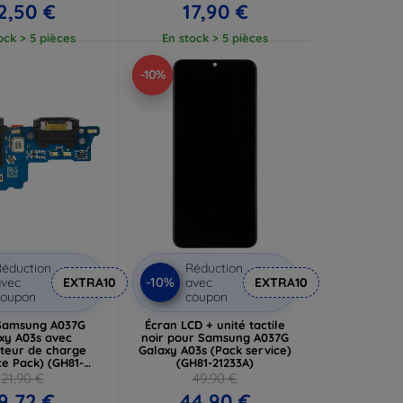
2,50 €
17,90 €
ock > 5 pièces
En stock > 5 pièces
-10%
éduction
Réduction
-10%
vec
EXTRA10
avec
EXTRA10
coupon
coupon
Samsung A037G
Écran LCD + unité tactile
xy A03s avec
noir pour Samsung A037G
teur de charge
Galaxy A03s (Pack service)
ce Pack) (GH81-
(GH81-21233A)
21245A)
21,90 €
49,90 €
9,72 €
44,90 €