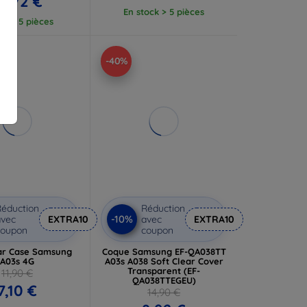
0,72 €
En stock > 5 pièces
tock 5 pièces
-40%
éduction
Réduction
-10%
vec
EXTRA10
avec
EXTRA10
coupon
coupon
ar Case Samsung
Coque Samsung EF-QA038TT
A03s 4G
A03s A038 Soft Clear Cover
Transparent (EF-
11,90 €
QA038TTEGEU)
7,10 €
14,90 €