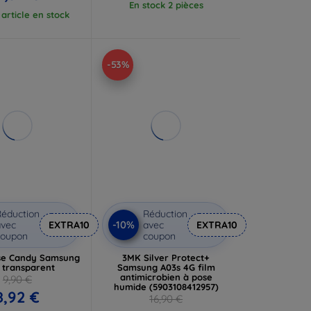
En stock 2 pièces
article en stock
-53%
éduction
Réduction
-10%
vec
EXTRA10
avec
EXTRA10
coupon
coupon
se Candy Samsung
3MK Silver Protect+
 transparent
Samsung A03s 4G film
antimicrobien à pose
9,90 €
humide (5903108412957)
8,92 €
16,90 €