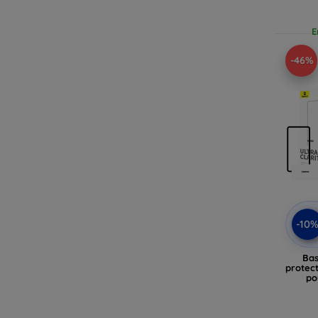
E
-46%
-10
Bas
protec
po