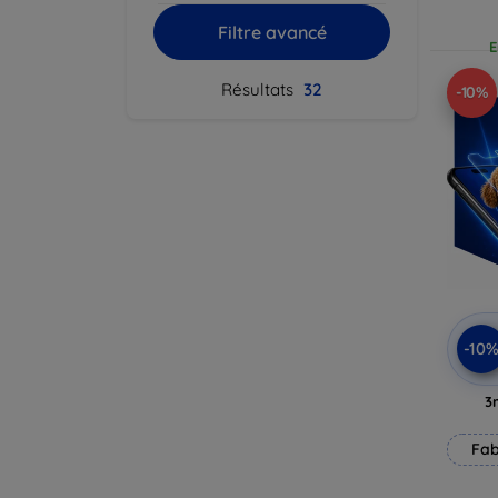
Filtre avancé
E
Résultats
32
-10%
-10
3
Fab