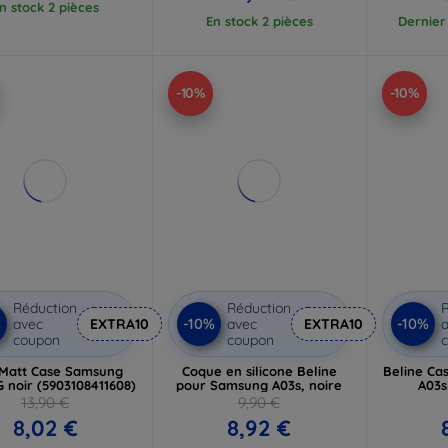
n stock 2 pièces
En stock 2 pièces
Dernier 
-10%
-10%
Réduction
Réduction
R
%
-10%
-10%
avec
EXTRA10
avec
EXTRA10
a
coupon
coupon
Matt Case Samsung
Coque en silicone Beline
Beline Ca
 noir (5903108411608)
pour Samsung A03s, noire
A03s
13,90 €
9,90 €
8,02 €
8,92 €