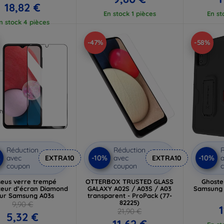
18,82 €
En stock 1 pièces
En st
n stock 4 pièces
-47%
-58%
Réduction
Réduction
R
%
-10%
-10%
avec
EXTRA10
avec
EXTRA10
a
coupon
coupon
eus verre trempé
OTTERBOX TRUSTED GLASS
Ghoste
teur d’écran Diamond
GALAXY A02S / A03S / A03
Samsung 
ur Samsung A03s
transparent - ProPack (77-
82225)
9,90 €
21,90 €
5,32 €
11,62 €