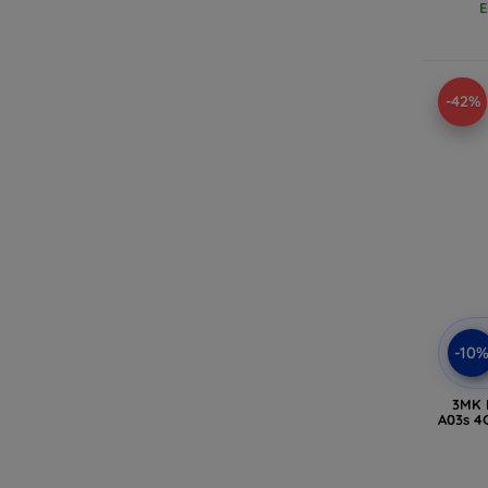
E
-42%
-10
3MK 
A03s 4G