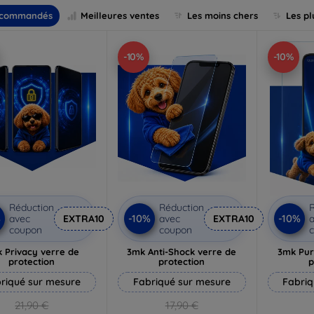
commandés
Meilleures ventes
Les moins chers
Les pl
-10%
-10%
Réduction
Réduction
R
%
-10%
-10%
avec
EXTRA10
avec
EXTRA10
a
coupon
coupon
 Privacy verre de
3mk Anti-Shock verre de
3mk Pur
protection
protection
p
riqué sur mesure
Fabriqué sur mesure
Fabriq
21,90 €
17,90 €