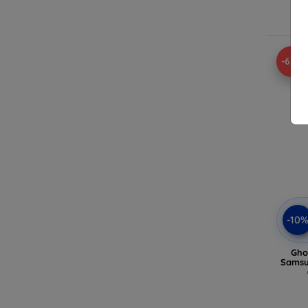
E
-62%
-10
Gho
Samsu