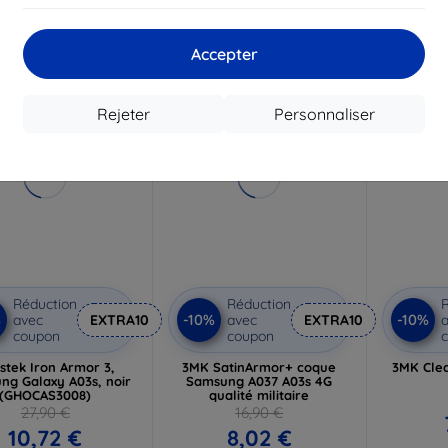
8,02 €
1
En stock > 5 pièces
n stock 2 pièces
En s
Accepter
-53%
-40%
Rejeter
Personnaliser
Réduction
Réduction
R
%
-10%
-10%
avec
EXTRA10
avec
EXTRA10
a
coupon
coupon
stek Iron Armor 3,
3MK SatinArmor+ coque
3MK Cle
ng Galaxy A03s, noir
Samsung A037 A03s 4G
(GHOCAS3008)
qualité militaire
27,90 €
16,90 €
10,72 €
8,02 €