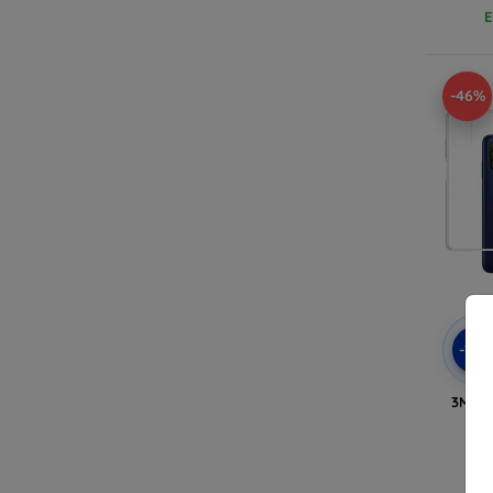
E
-46%
-10
3MK A
4