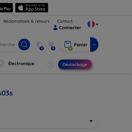
Réclamations & retours
Contact
Connecter
Panier
0
0
0
Électronique
Déstockage
A03s