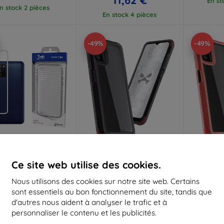
En st
n stock 2 pièces
En stock 4 pièces
-49%
-49%
Réduction
Réduction
R
%
-10%
-10%
avec
EXTRA10
avec
EXTRA10
a
Ce site web utilise des cookies.
coupon
coupon
Nous utilisons des cookies sur notre site web. Certains
ll-Safe AC Sam A03s
Ghostek Covert 6, Galaxy
Ghoste
G, coque armor,
A03s, smoke (GHOCAS2998)
Samsun
sont essentiels au bon fonctionnement du site, tandis que
transparente
Cover
20,90 €
d'autres nous aident à analyser le trafic et à
(5903108435901)
(G
10,72 €
14,90 €
personnaliser le contenu et les publicités.