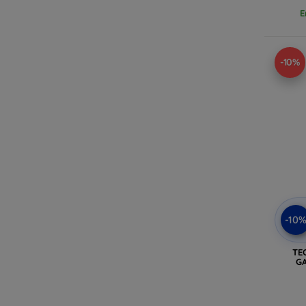
E
-10%
-10
TE
GA