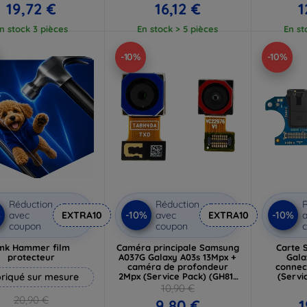
19,72 €
16,12 €
1
n stock 3 pièces
En stock > 5 pièces
En st
-10%
-10%
Réduction
Réduction
R
%
-10%
-10%
avec
EXTRA10
avec
EXTRA10
a
coupon
coupon
mk Hammer film
Caméra principale Samsung
Carte 
protecteur
A037G Galaxy A03s 13Mpx +
Gala
caméra de profondeur
connec
riqué sur mesure
2Mpx (Service Pack) (GH81-
(Servi
21247A)
10,90 €
20,90 €
9,80 €
1