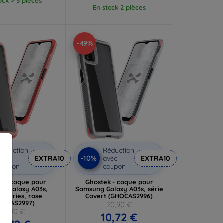
ock > 5 pièces
En stock 2 pièces
-49%
éduction
Réduction
-10%
vec
EXTRA10
avec
EXTRA10
coupon
coupon
k - coque pour
Ghostek - coque pour
g Galaxy A03s,
Samsung Galaxy A03s, série
t Series, rose
Covert (GHOCAS2996)
HOCAS2997)
20,90 €
20,90 €
10,72 €