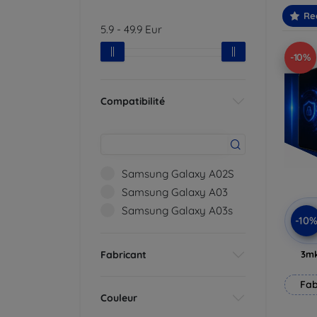
Re
5.9
-
49.9
Eur
-10%
Compatibilité
Samsung Galaxy A02S
Samsung Galaxy A03
Samsung Galaxy A03s
-10
Fabricant
3mk
Fab
Couleur