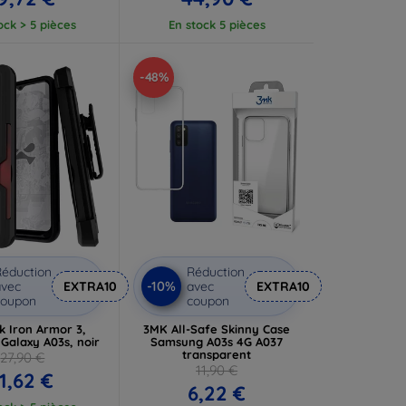
ock > 5 pièces
En stock 5 pièces
-48%
éduction
Réduction
-10%
vec
EXTRA10
avec
EXTRA10
coupon
coupon
k Iron Armor 3,
3MK All-Safe Skinny Case
Galaxy A03s, noir
Samsung A03s 4G A037
transparent
27,90 €
11,90 €
11,62 €
6,22 €