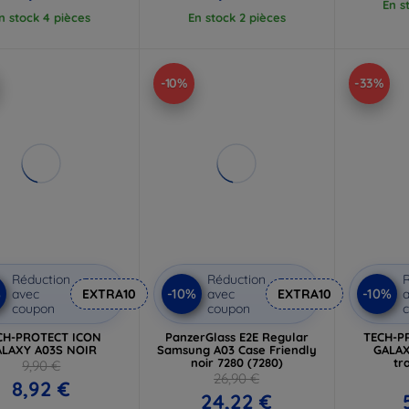
En s
n stock 4 pièces
En stock 2 pièces
-10%
-33%
Réduction
Réduction
R
%
-10%
-10%
avec
EXTRA10
avec
EXTRA10
a
coupon
coupon
CH-PROTECT ICON
PanzerGlass E2E Regular
TECH-P
LAXY A03S NOIR
Samsung A03 Case Friendly
GALAX
noir 7280 (7280)
tr
9,90 €
26,90 €
8,92 €
24,22 €