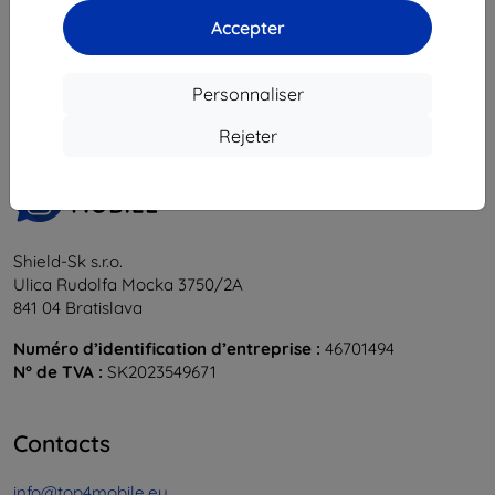
Accepter
1
-
6
du total
6
.
«
1
»
Personnaliser
Rejeter
Shield-Sk s.r.o.
Ulica Rudolfa Mocka 3750/2A
841 04 Bratislava
Numéro d’identification d’entreprise :
46701494
N° de TVA :
SK2023549671
Contacts
info@top4mobile.eu