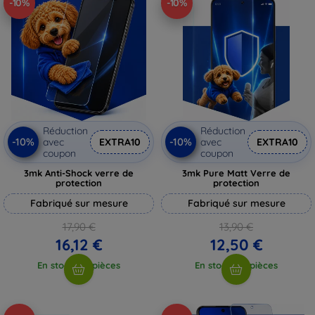
-10%
-10%
Réduction
Réduction
-10%
-10%
avec
EXTRA10
avec
EXTRA10
coupon
coupon
3mk Anti-Shock verre de
3mk Pure Matt Verre de
protection
protection
Fabriqué sur mesure
Fabriqué sur mesure
17,90 €
13,90 €
16,12 €
12,50 €
En stock > 5 pièces
En stock > 5 pièces