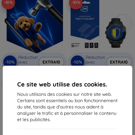
-10%
-10%
Réduction
Réduction
-10%
-10%
avec
EXTRA10
avec
EXTRA10
coupon
coupon
3mk Hammer film protecteur
3mk Watch Protection
FlexibleGlass Hybrid verre
Ce site web utilise des cookies.
Fabriqué sur mesure
protecteur pour Garmin Tactix 8
47mm
11,90 €
Nous utilisons des cookies sur notre site web.
20,90 €
10,72 €
Certains sont essentiels au bon fonctionnement
18,82 €
du site, tandis que d'autres nous aident à
En stock 2 pièces
En stock 3 pièces
analyser le trafic et à personnaliser le contenu
et les publicités.