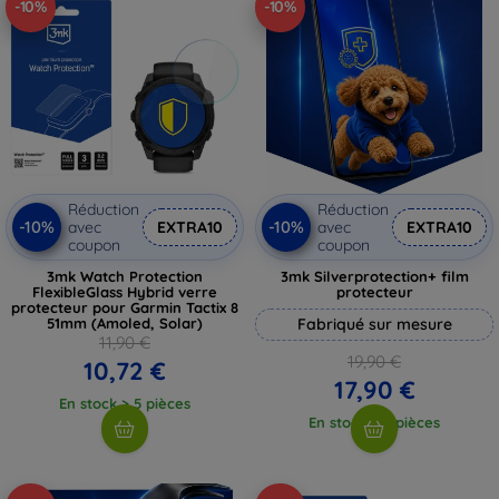
-10%
-10%
Réduction
Réduction
-10%
-10%
avec
EXTRA10
avec
EXTRA10
coupon
coupon
3mk Watch Protection
3mk Silverprotection+ film
FlexibleGlass Hybrid verre
protecteur
protecteur pour Garmin Tactix 8
51mm (Amoled, Solar)
Fabriqué sur mesure
11,90 €
19,90 €
10,72 €
17,90 €
En stock > 5 pièces
En stock > 5 pièces