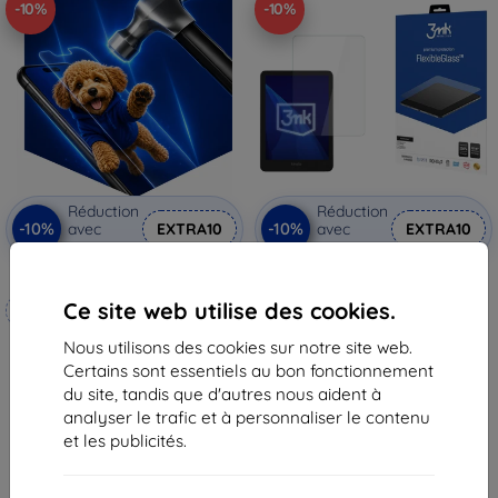
-10%
-10%
Réduction
Réduction
-10%
-10%
avec
EXTRA10
avec
EXTRA10
coupon
coupon
3mk Hammer film protecteur
3mk FlexibleGlass verre trempé
hybride pour Amazon Kindle
Ce site web utilise des cookies.
Fabriqué sur mesure
Colorsoft/ Colorsoft SE
15,90 €
Nous utilisons des cookies sur notre site web.
20,90 €
14,32 €
Certains sont essentiels au bon fonctionnement
18,82 €
En stock > 5 pièces
du site, tandis que d'autres nous aident à
En stock 4 pièces
analyser le trafic et à personnaliser le contenu
et les publicités.