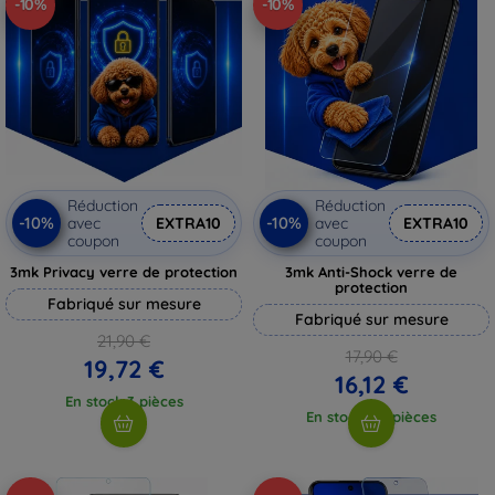
-10%
-10%
Réduction
Réduction
-10%
-10%
avec
EXTRA10
avec
EXTRA10
coupon
coupon
3mk Privacy verre de protection
3mk Anti-Shock verre de
protection
Fabriqué sur mesure
Fabriqué sur mesure
21,90 €
17,90 €
19,72 €
16,12 €
En stock 3 pièces
En stock > 5 pièces