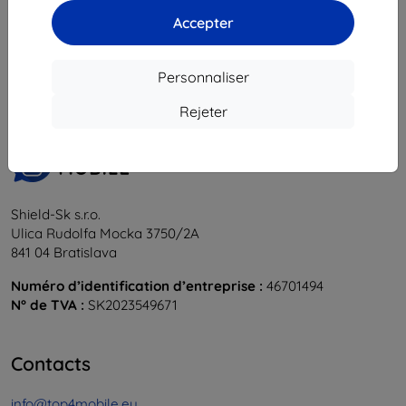
Accepter
1
-
6
du total
6
.
«
1
»
Personnaliser
Rejeter
Shield-Sk s.r.o.
Ulica Rudolfa Mocka 3750/2A
841 04 Bratislava
Numéro d’identification d’entreprise :
46701494
N° de TVA :
SK2023549671
Contacts
info@top4mobile.eu