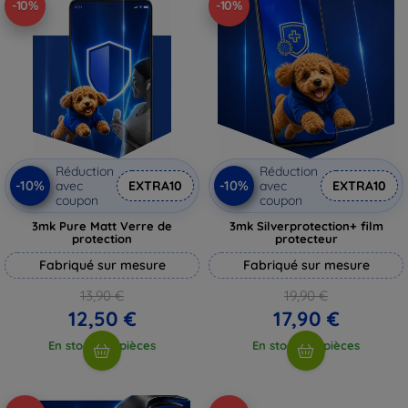
-10%
-10%
Réduction
Réduction
-10%
-10%
avec
EXTRA10
avec
EXTRA10
coupon
coupon
3mk Pure Matt Verre de
3mk Silverprotection+ film
protection
protecteur
Fabriqué sur mesure
Fabriqué sur mesure
13,90 €
19,90 €
12,50 €
17,90 €
En stock > 5 pièces
En stock > 5 pièces