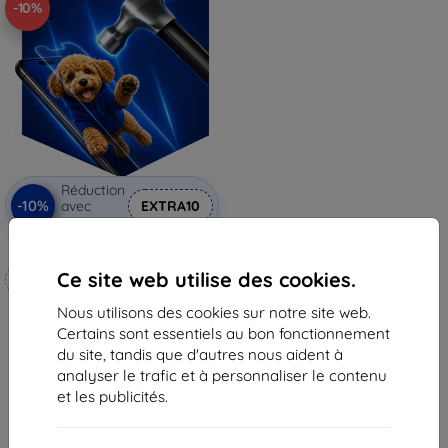
-10%
Réduction
-10%
avec
EXTRA10
coupon
3mk Hammer film protecteur
Ce site web utilise des cookies.
Fabriqué sur mesure
Nous utilisons des cookies sur notre site web.
20,90 €
Certains sont essentiels au bon fonctionnement
18,82 €
du site, tandis que d'autres nous aident à
En stock 3 pièces
analyser le trafic et à personnaliser le contenu
et les publicités.