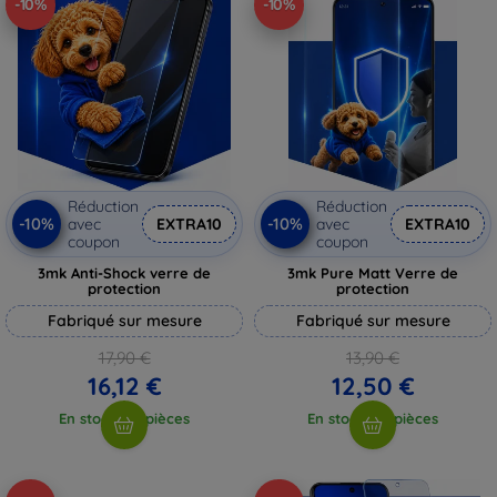
-10%
-10%
Réduction
Réduction
-10%
-10%
avec
EXTRA10
avec
EXTRA10
coupon
coupon
3mk Anti-Shock verre de
3mk Pure Matt Verre de
protection
protection
Fabriqué sur mesure
Fabriqué sur mesure
17,90 €
13,90 €
16,12 €
12,50 €
En stock > 5 pièces
En stock > 5 pièces