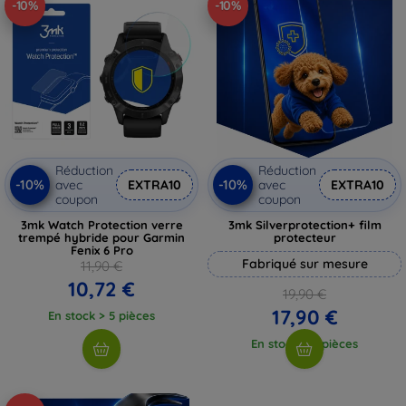
-10%
-10%
Réduction
Réduction
-10%
-10%
avec
EXTRA10
avec
EXTRA10
coupon
coupon
3mk Watch Protection verre
3mk Silverprotection+ film
trempé hybride pour Garmin
protecteur
Fenix 6 Pro
Fabriqué sur mesure
11,90 €
10,72 €
19,90 €
17,90 €
En stock > 5 pièces
En stock > 5 pièces