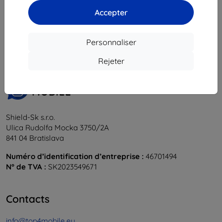
Accepter
1
-
5
du total
5
.
«
1
»
Personnaliser
Rejeter
Shield-Sk s.r.o.
Ulica Rudolfa Mocka 3750/2A
841 04 Bratislava
Numéro d’identification d’entreprise :
46701494
N° de TVA :
SK2023549671
Contacts
info@top4mobile.eu