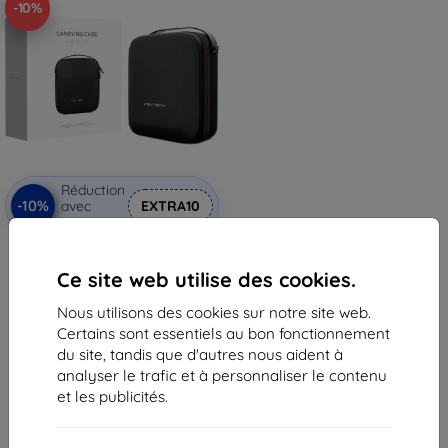
-10%
Réduction
-10%
avec
EXTRA10
coupon
Étui PGYTECH pour Ryze Tello (P-
WJ-002)
Ce site web utilise des cookies.
15,90 €
14,32 €
Nous utilisons des cookies sur notre site web.
Certains sont essentiels au bon fonctionnement
En stock > 5 pièces
du site, tandis que d'autres nous aident à
analyser le trafic et à personnaliser le contenu
et les publicités.