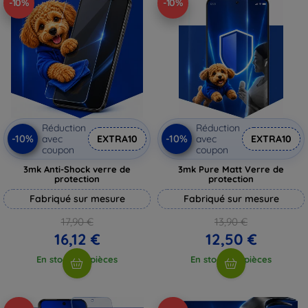
-10%
-10%
Réduction
Réduction
-10%
-10%
avec
EXTRA10
avec
EXTRA10
coupon
coupon
3mk Anti-Shock verre de
3mk Pure Matt Verre de
protection
protection
Fabriqué sur mesure
Fabriqué sur mesure
17,90 €
13,90 €
16,12 €
12,50 €
En stock > 5 pièces
En stock > 5 pièces