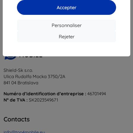
Accepter
1
-
5
du total
5
.
«
1
»
Personnaliser
Rejeter
Shield-Sk s.r.o.
Ulica Rudolfa Mocka 3750/2A
841 04 Bratislava
Numéro d’identification d’entreprise :
46701494
N° de TVA :
SK2023549671
Contacts
info@top4mobile.eu