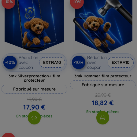
-10%
-10%
Réduction
Réduction
-10%
-10%
avec
EXTRA10
avec
EXTRA10
coupon
coupon
3mk Silverprotection+ film
3mk Hammer film protecteur
protecteur
Fabriqué sur mesure
Fabriqué sur mesure
20,90 €
19,90 €
18,82 €
17,90 €
En stock 4 pièces
En stock > 5 pièces