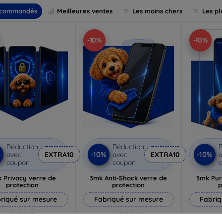
commandés
Meilleures ventes
Les moins chers
Les pl
-10%
-10%
Réduction
Réduction
R
%
-10%
-10%
avec
EXTRA10
avec
EXTRA10
a
coupon
coupon
 Privacy verre de
3mk Anti-Shock verre de
3mk Pur
protection
protection
p
riqué sur mesure
Fabriqué sur mesure
Fabriq
21,90 €
17,90 €