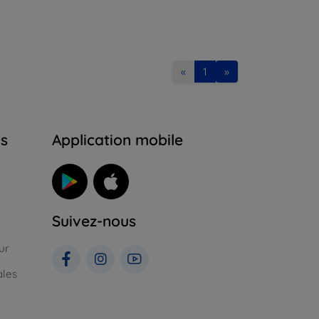
«
1
»
ns
Application mobile
Suivez-nous
ur
ales