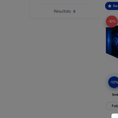
Re
Résultats
6
-10%
-10
3mk
Fab