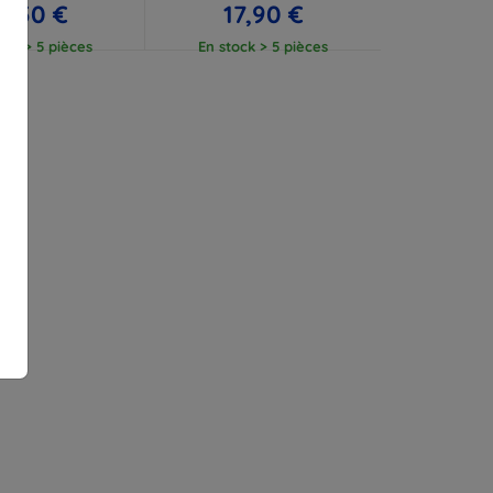
2,50 €
17,90 €
ock > 5 pièces
En stock > 5 pièces