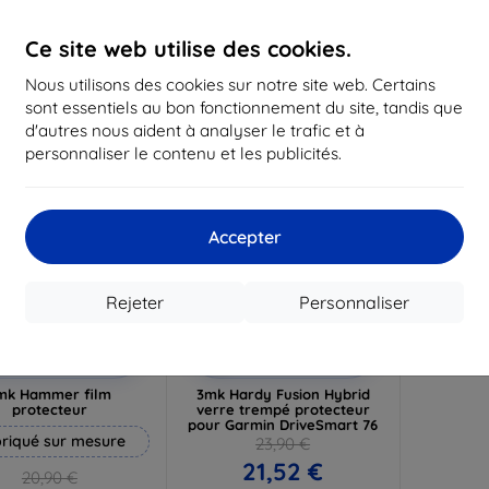
19,72 €
16,12 €
1
Ce site web utilise des cookies.
n stock 3 pièces
En stock > 5 pièces
En st
Nous utilisons des cookies sur notre site web. Certains
-10%
sont essentiels au bon fonctionnement du site, tandis que
d'autres nous aident à analyser le trafic et à
personnaliser le contenu et les publicités.
Accepter
Rejeter
Personnaliser
Réduction
Réduction
%
-10%
avec
EXTRA10
avec
EXTRA10
coupon
coupon
mk Hammer film
3mk Hardy Fusion Hybrid
protecteur
verre trempé protecteur
pour Garmin DriveSmart 76
riqué sur mesure
23,90 €
21,52 €
20,90 €