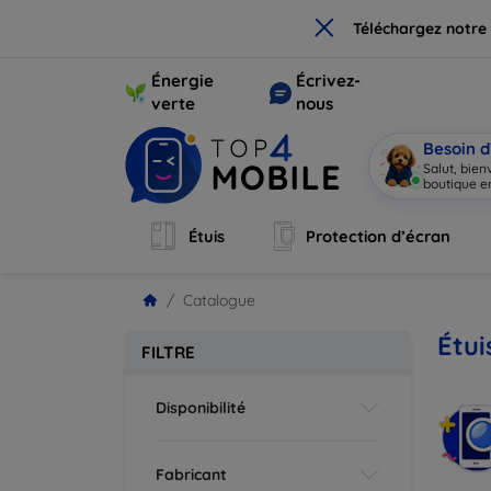
×
Téléchargez notre
Énergie
Écrivez-
verte
nous
Besoin d
Salut, bie
boutique en
Étuis
Protection d’écran
Catalogue
Étui
FILTRE
Disponibilité
Fabricant