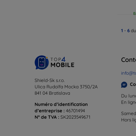
E
1
-
6
du
Cont
info@t
Shield-Sk s.r.o.
Co
Ulica Rudolfa Mocka 3750/2A
841 04 Bratislava
Du lund
En lig
Numéro d’identification
d’entreprise :
46701494
Samedi
N° de TVA :
SK2023549671
Hors l