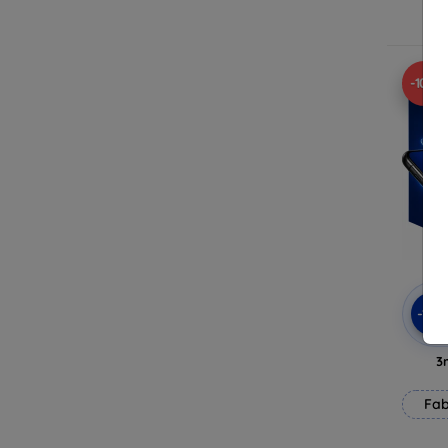
E
-10%
-10
3
Fab