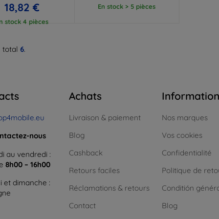
18,82 €
En stock > 5 pièces
n stock 4 pièces
 total
6
.
acts
Achats
Informatio
op4mobile.eu
Livraison & paiement
Nos marques
Blog
Vos cookies
ntactez-nous
Cashback
Confidentialité
i au vendredi :
ne
8h00 – 16h00
Retours faciles
Politique de reto
 et dimanche :
Réclamations & retours
Conditión génér
igne
Contact
Blog