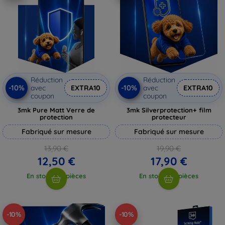
Réduction
Réduction
-10%
-10%
avec
EXTRA10
avec
EXTRA10
coupon
coupon
3mk Pure Matt Verre de
3mk Silverprotection+ film
protection
protecteur
Fabriqué sur mesure
Fabriqué sur mesure
13,90 €
19,90 €
12,50 €
17,90 €
En stock > 5 pièces
En stock > 5 pièces
-10%
-10%