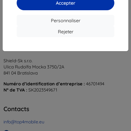
1
-
6
du total
6
.
Accepter
«
1
»
Personnaliser
Rejeter
Shield-Sk s.r.o.
Ulica Rudolfa Mocka 3750/2A
841 04 Bratislava
Numéro d’identification d’entreprise :
46701494
N° de TVA :
SK2023549671
Contacts
info@top4mobile.eu