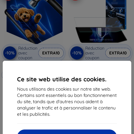
Réduction
Réduction
-10%
-10%
avec
EXTRA10
avec
EXTRA10
coupon
coupon
3mk Hammer film protecteur
Film de protection mat 3mk
TechWrap pour écran central
Fabriqué sur mesure
BMW X7 G07 2018-22
Ce site web utilise des cookies.
37,90 €
20,90 €
34,10 €
Nous utilisons des cookies sur notre site web.
18,82 €
Certains sont essentiels au bon fonctionnement
En stock > 5 pièces
En stock 4 pièces
du site, tandis que d'autres nous aident à
analyser le trafic et à personnaliser le contenu
et les publicités.