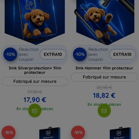
Réduction
Réduction
-10%
-10%
avec
EXTRA10
avec
EXTRA10
coupon
coupon
3mk Silverprotection+ film
3mk Hammer film protecteur
protecteur
Fabriqué sur mesure
Fabriqué sur mesure
20,90 €
19,90 €
18,82 €
17,90 €
En stock 4 pièces
En stock > 5 pièces
-10%
-10%