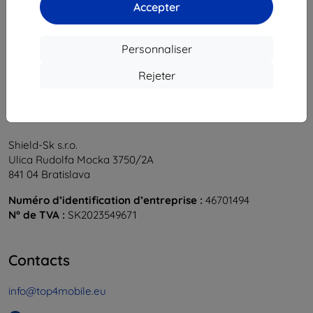
1
-
6
du total
6
.
Accepter
«
1
»
Personnaliser
Rejeter
Shield-Sk s.r.o.
Ulica Rudolfa Mocka 3750/2A
841 04 Bratislava
Numéro d’identification d’entreprise :
46701494
N° de TVA :
SK2023549671
Contacts
info@top4mobile.eu