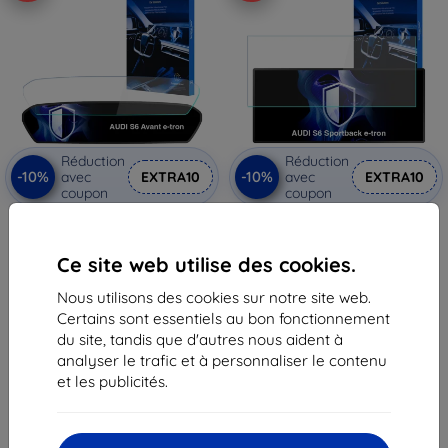
Réduction
Réduction
-10%
-10%
avec
EXTRA10
avec
EXTRA10
coupon
coupon
Film de protection mat 3mk
3mk TechWrap Matte film de
TechWrap pour écran central
protection pour écran central
AUDI S6 Avant e-tron 2025-
AUDI S6 Sportback e-tron 2025-
Ce site web utilise des cookies.
48,90 €
48,90 €
44,02 €
44,02 €
Nous utilisons des cookies sur notre site web.
Certains sont essentiels au bon fonctionnement
En stock > 5 pièces
En stock > 5 pièces
du site, tandis que d'autres nous aident à
analyser le trafic et à personnaliser le contenu
et les publicités.