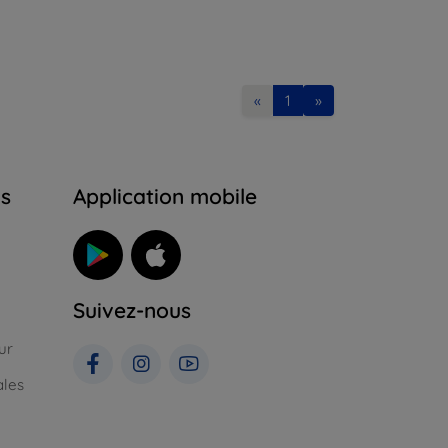
«
1
»
ns
Application mobile
Suivez-nous
ur
ales