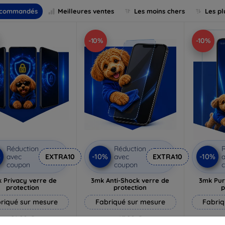
commandés
Meilleures ventes
Les moins chers
Les pl
-10%
-10%
Réduction
Réduction
R
%
-10%
-10%
avec
EXTRA10
avec
EXTRA10
a
coupon
coupon
 Privacy verre de
3mk Anti-Shock verre de
3mk Pur
protection
protection
p
riqué sur mesure
Fabriqué sur mesure
Fabriq
21,90 €
17,90 €