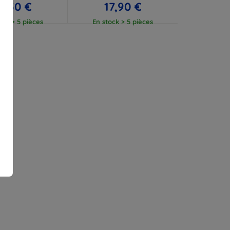
2,50 €
17,90 €
ock > 5 pièces
En stock > 5 pièces