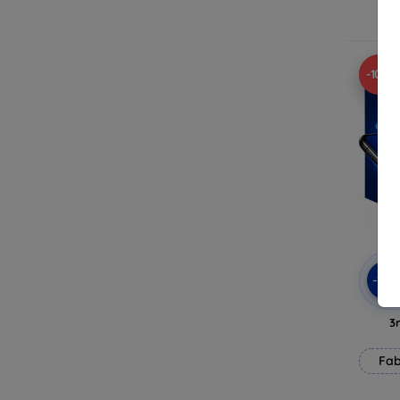
E
-10%
-10
3
Fab