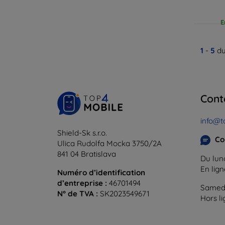
E
1
-
5
du
Cont
info@t
Shield-Sk s.r.o.
Co
Ulica Rudolfa Mocka 3750/2A
841 04 Bratislava
Du lund
En lig
Numéro d’identification
d’entreprise :
46701494
Samedi
N° de TVA :
SK2023549671
Hors l