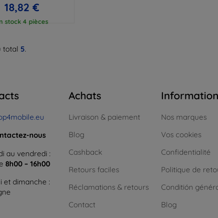
18,82 €
n stock 4 pièces
 total
5
.
acts
Achats
Informatio
op4mobile.eu
Livraison & paiement
Nos marques
Blog
Vos cookies
ntactez-nous
Cashback
Confidentialité
i au vendredi :
ne
8h00 – 16h00
Retours faciles
Politique de reto
 et dimanche :
Réclamations & retours
Conditión génér
igne
Contact
Blog