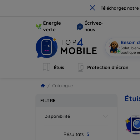
×
Téléchargez notre
Énergie
Écrivez-
verte
nous
Besoin d
Salut, bie
boutique en
Étuis
Protection d’écran
Catalogue
Étui
FILTRE
Disponibilité
Résultats
5