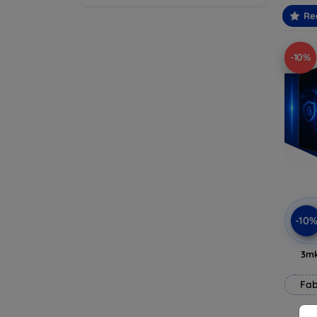
Re
-10%
-10
3mk
Fab