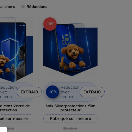
us chers
Réductions
-10%
éduction
Réduction
-10%
vec
EXTRA10
avec
EXTRA10
coupon
coupon
e Matt Verre de
3mk Silverprotection+ film
rotection
protecteur
ué sur mesure
Fabriqué sur mesure
13,90 €
19,90 €