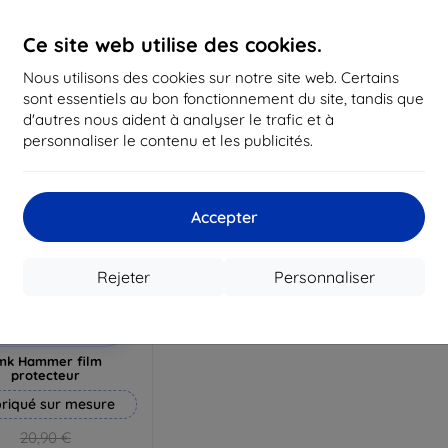
19,72 €
16,12 €
1
Ce site web utilise des cookies.
n stock 2 pièces
En stock > 5 pièces
En st
Nous utilisons des cookies sur notre site web. Certains
sont essentiels au bon fonctionnement du site, tandis que
d'autres nous aident à analyser le trafic et à
personnaliser le contenu et les publicités.
Accepter
Rejeter
Personnaliser
Réduction
%
avec
EXTRA10
coupon
mk Hammer film
protecteur
riqué sur mesure
20,90 €