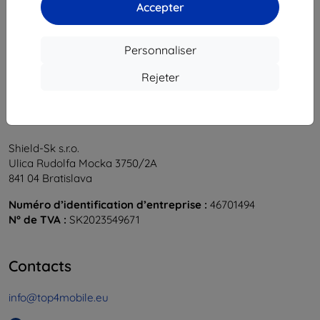
1
-
6
du total
6
.
Accepter
«
1
»
Personnaliser
Rejeter
Shield-Sk s.r.o.
Ulica Rudolfa Mocka 3750/2A
841 04 Bratislava
Numéro d’identification d’entreprise :
46701494
N° de TVA :
SK2023549671
Contacts
info@top4mobile.eu