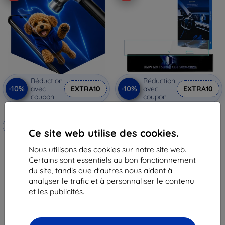
Réduction
Réduction
-10%
-10%
avec
EXTRA10
avec
EXTRA10
coupon
coupon
3mk Hammer film protecteur
Film de protection mat 3mk
TechWrap pour écran central
Fabriqué sur mesure
BMW M3 Touring G81 2023-2026
Ce site web utilise des cookies.
48,90 €
20,90 €
44,02 €
Nous utilisons des cookies sur notre site web.
18,82 €
Certains sont essentiels au bon fonctionnement
En stock > 5 pièces
En stock 4 pièces
du site, tandis que d'autres nous aident à
analyser le trafic et à personnaliser le contenu
et les publicités.