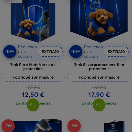
Réduction
Réduction
-10%
-10%
avec
EXTRA10
avec
EXTRA10
coupon
coupon
3mk Pure Matt Verre de
3mk Silverprotection+ film
protection
protecteur
Fabriqué sur mesure
Fabriqué sur mesure
13,90 €
19,90 €
12,50 €
17,90 €
En stock > 5 pièces
En stock > 5 pièces
-10%
-10%