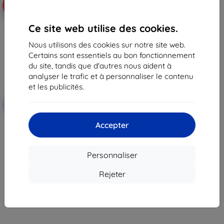
-5%
Ce site web utilise des cookies.
Nous utilisons des cookies sur notre site web.
Certains sont essentiels au bon fonctionnement
du site, tandis que d'autres nous aident à
analyser le trafic et à personnaliser le contenu
et les publicités.
Réduction
-5%
avec
EXTRA3D
coupon
Accepter
Anycubic Build Plate for the
Photon Mono 4 Ultra
48,90 €
46,45 €
Personnaliser
En stock 4 pièces
Rejeter