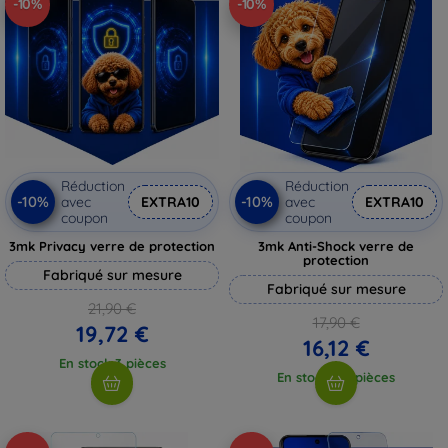
-10%
-10%
Réduction
Réduction
-10%
-10%
avec
EXTRA10
avec
EXTRA10
coupon
coupon
3mk Privacy verre de protection
3mk Anti-Shock verre de
protection
Fabriqué sur mesure
Fabriqué sur mesure
21,90 €
17,90 €
19,72 €
16,12 €
En stock 3 pièces
En stock > 5 pièces