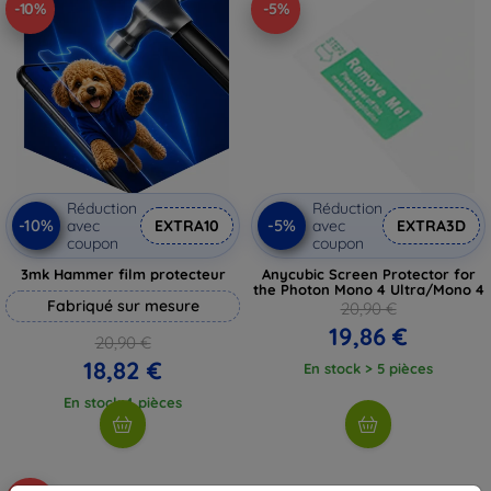
-10%
-5%
Réduction
Réduction
-10%
-5%
avec
EXTRA10
avec
EXTRA3D
coupon
coupon
3mk Hammer film protecteur
Anycubic Screen Protector for
the Photon Mono 4 Ultra/Mono 4
Fabriqué sur mesure
20,90 €
19,86 €
20,90 €
18,82 €
En stock > 5 pièces
En stock 4 pièces