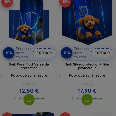
-10%
-10%
Réduction
Réduction
-10%
-10%
avec
EXTRA10
avec
EXTRA10
coupon
coupon
3mk Pure Matt Verre de
3mk Silverprotection+ film
protection
protecteur
Fabriqué sur mesure
Fabriqué sur mesure
13,90 €
19,90 €
12,50 €
17,90 €
En stock > 5 pièces
En stock > 5 pièces