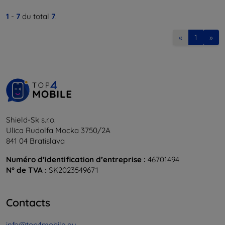
1
-
7
du total
7
.
«
1
»
Shield-Sk s.r.o.
Ulica Rudolfa Mocka 3750/2A
841 04 Bratislava
Numéro d’identification d’entreprise :
46701494
N° de TVA :
SK2023549671
Contacts
info@top4mobile.eu