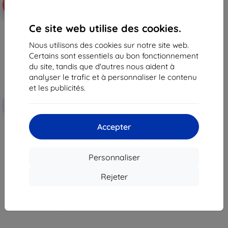
-10%
Ce site web utilise des cookies.
Nous utilisons des cookies sur notre site web.
Certains sont essentiels au bon fonctionnement
du site, tandis que d'autres nous aident à
analyser le trafic et à personnaliser le contenu
et les publicités.
Réduction
-10%
avec
EXTRA10
coupon
Accepter
3mk TechWrap Matte Film de
protection mat pour écran
central Dacia Bigster Journey
2025
Personnaliser
36,90 €
33,22 €
Rejeter
En stock 3 pièces