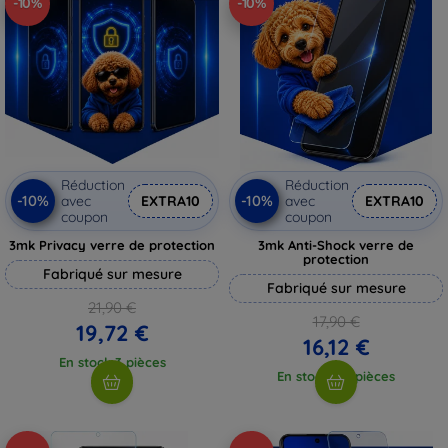
-10%
-10%
Réduction
Réduction
-10%
-10%
avec
EXTRA10
avec
EXTRA10
coupon
coupon
3mk Privacy verre de protection
3mk Anti-Shock verre de
protection
Fabriqué sur mesure
Fabriqué sur mesure
21,90 €
17,90 €
19,72 €
16,12 €
En stock 3 pièces
En stock > 5 pièces