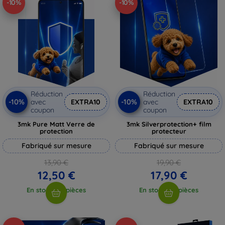
-10%
-10%
Réduction
Réduction
-10%
-10%
avec
EXTRA10
avec
EXTRA10
coupon
coupon
3mk Pure Matt Verre de
3mk Silverprotection+ film
protection
protecteur
Fabriqué sur mesure
Fabriqué sur mesure
13,90 €
19,90 €
12,50 €
17,90 €
En stock > 5 pièces
En stock > 5 pièces