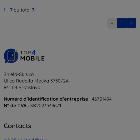
1
-
7
du total
7
.
«
1
»
Shield-Sk s.r.o.
Ulica Rudolfa Mocka 3750/2A
841 04 Bratislava
Numéro d’identification d’entreprise :
46701494
N° de TVA :
SK2023549671
Contacts
info@top4mobile.eu