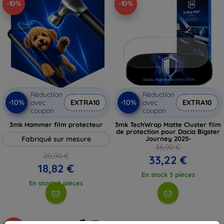
-10%
-10%
Réduction
Réduction
-10%
-10%
avec
EXTRA10
avec
EXTRA10
coupon
coupon
3mk Hammer film protecteur
3mk TechWrap Matte Cluster film
de protection pour Dacia Bigster
Fabriqué sur mesure
Journey 2025-
36,90 €
20,90 €
33,22 €
18,82 €
En stock 3 pièces
En stock 4 pièces