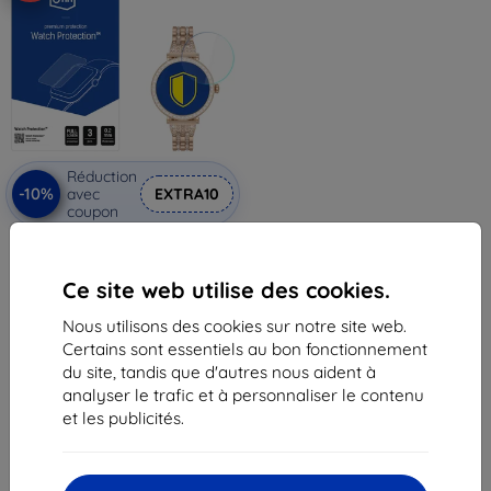
Réduction
-10%
avec
EXTRA10
coupon
3mk Watch Protection
FlexibleGlass Verre hybride
protecteur pour G-Tab GT10
Ce site web utilise des cookies.
11,90 €
10,72 €
Nous utilisons des cookies sur notre site web.
Certains sont essentiels au bon fonctionnement
En stock > 5 pièces
du site, tandis que d'autres nous aident à
analyser le trafic et à personnaliser le contenu
et les publicités.