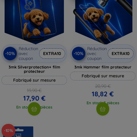
Réduction
Réduction
-10%
-10%
avec
EXTRA10
avec
EXTRA10
coupon
coupon
3mk Silverprotection+ film
3mk Hammer film protecteur
protecteur
Fabriqué sur mesure
Fabriqué sur mesure
20,90 €
19,90 €
18,82 €
17,90 €
En stock 3 pièces
En stock > 5 pièces
-10%