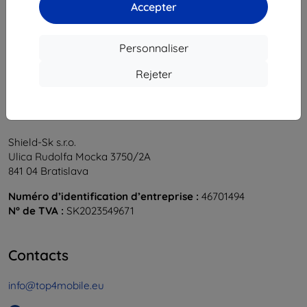
1
-
5
du total
5
.
Accepter
«
1
»
Personnaliser
Rejeter
Shield-Sk s.r.o.
Ulica Rudolfa Mocka 3750/2A
841 04 Bratislava
Numéro d’identification d’entreprise :
46701494
N° de TVA :
SK2023549671
Contacts
info@top4mobile.eu