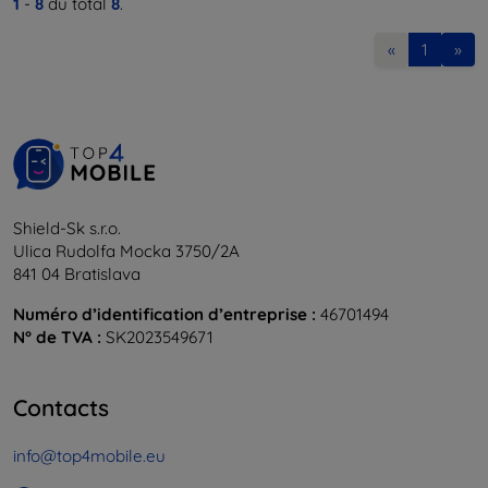
1
-
8
du total
8
.
«
1
»
Shield-Sk s.r.o.
Ulica Rudolfa Mocka 3750/2A
841 04 Bratislava
Numéro d’identification d’entreprise :
46701494
N° de TVA :
SK2023549671
Contacts
info@top4mobile.eu