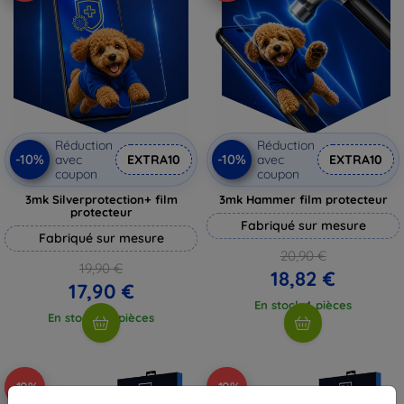
Réduction
Réduction
-10%
-10%
avec
EXTRA10
avec
EXTRA10
coupon
coupon
3mk Silverprotection+ film
3mk Hammer film protecteur
protecteur
Fabriqué sur mesure
Fabriqué sur mesure
20,90 €
19,90 €
18,82 €
17,90 €
En stock 4 pièces
En stock > 5 pièces
-10%
-10%