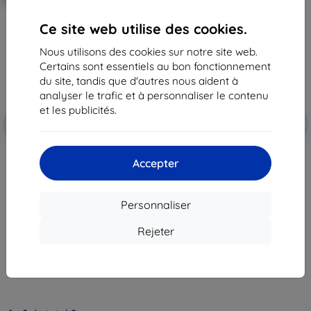
Ce site web utilise des cookies.
Nous utilisons des cookies sur notre site web.
Certains sont essentiels au bon fonctionnement
du site, tandis que d'autres nous aident à
analyser le trafic et à personnaliser le contenu
et les publicités.
Réduction
Réduction
-10%
-10%
avec
EXTRA10
avec
EXTRA10
coupon
coupon
3mk TechWrap Matte film de
3mk TechWrap Matte film de
Accepter
protection pour tableau de bord
protection pour écran central
AUDI Q2 2024- 8,8"
AUDI Q2 2024- 8,8"
36,90 €
36,90 €
33,22 €
33,22 €
Personnaliser
En stock > 5 pièces
En stock > 5 pièces
Rejeter