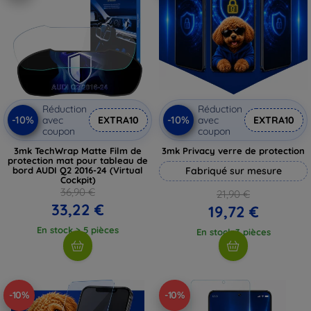
Réduction
Réduction
-10%
-10%
avec
EXTRA10
avec
EXTRA10
coupon
coupon
3mk TechWrap Matte Film de
3mk Privacy verre de protection
protection mat pour tableau de
bord AUDI Q2 2016-24 (Virtual
Fabriqué sur mesure
Cockpit)
36,90 €
21,90 €
33,22 €
19,72 €
En stock > 5 pièces
En stock 3 pièces
-10%
-10%