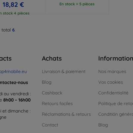
18,82 €
En stock > 5 pièces
n stock 4 pièces
 total
6
.
acts
Achats
Informatio
op4mobile.eu
Livraison & paiement
Nos marques
Blog
Vos cookies
ntactez-nous
Cashback
Confidentialité
i au vendredi :
ne
8h00 – 16h00
Retours faciles
Politique de reto
 et dimanche :
Réclamations & retours
Conditión génér
igne
Contact
Blog