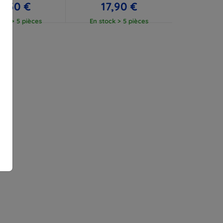
2,50 €
17,90 €
ock > 5 pièces
En stock > 5 pièces