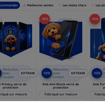
commandés
Meilleures ventes
Les moins chers
Les pl
-10%
-10%
Réduction
Réduction
R
%
-10%
-10%
avec
EXTRA10
avec
EXTRA10
a
coupon
coupon
 Privacy verre de
3mk Anti-Shock verre de
3mk Pur
protection
protection
p
riqué sur mesure
Fabriqué sur mesure
Fabriq
21,90 €
17,90 €