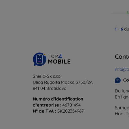
E
1
-
6
du
Cont
info@t
Shield-Sk s.r.o.
Co
Ulica Rudolfa Mocka 3750/2A
841 04 Bratislava
Du lund
En lig
Numéro d’identification
d’entreprise :
46701494
Samedi
N° de TVA :
SK2023549671
Hors l