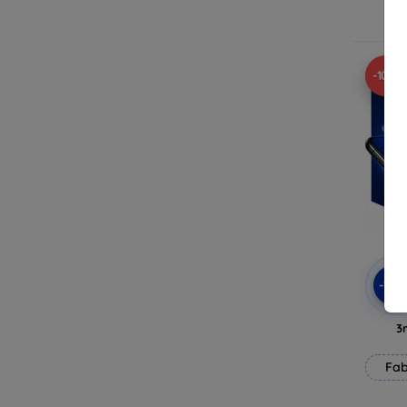
E
-10%
-10
3
Fab