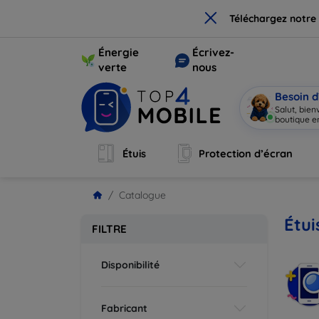
×
Téléchargez notre
Énergie
Écrivez-
verte
nous
Besoin d
Salut, bie
boutique en
Étuis
Protection d’écran
Catalogue
Étui
FILTRE
Disponibilité
Fabricant