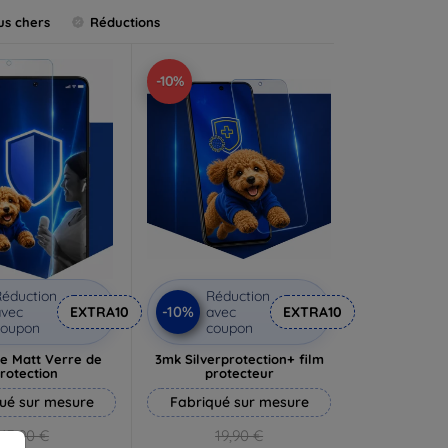
us chers
Réductions
-10%
éduction
Réduction
-10%
vec
EXTRA10
avec
EXTRA10
coupon
coupon
e Matt Verre de
3mk Silverprotection+ film
rotection
protecteur
ué sur mesure
Fabriqué sur mesure
13,90 €
19,90 €