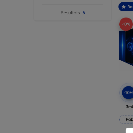
Re
Résultats
6
-10%
-10
3mk
Fab