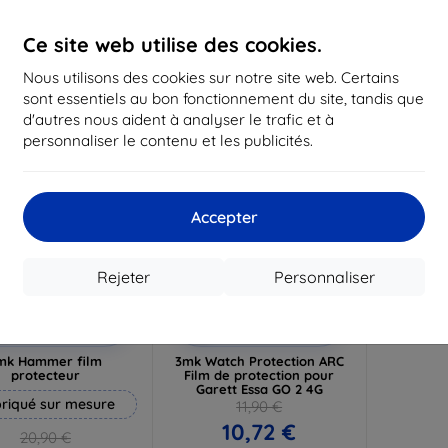
19,72 €
16,12 €
1
Ce site web utilise des cookies.
n stock 3 pièces
En stock > 5 pièces
En st
Nous utilisons des cookies sur notre site web. Certains
-10%
sont essentiels au bon fonctionnement du site, tandis que
d'autres nous aident à analyser le trafic et à
personnaliser le contenu et les publicités.
Accepter
Rejeter
Personnaliser
Réduction
Réduction
%
-10%
avec
EXTRA10
avec
EXTRA10
coupon
coupon
mk Hammer film
3mk Watch Protection ARC
protecteur
Film de protection pour
Garett Essa GO 2 4G
riqué sur mesure
11,90 €
10,72 €
20,90 €