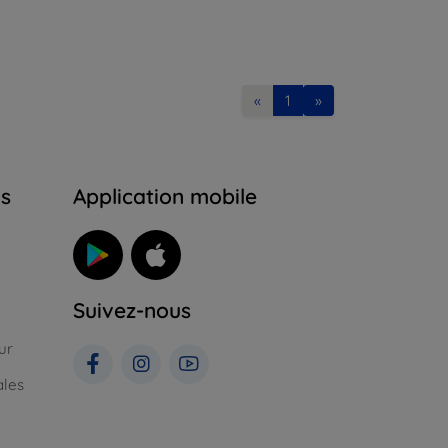
«
1
»
ns
Application mobile
Suivez-nous
ur
ales