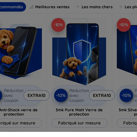
commandés
Meilleures ventes
Les moins chers
Les pl
-10%
-10%
Réduction
Réduction
R
%
-10%
-10%
avec
EXTRA10
avec
EXTRA10
a
coupon
coupon
Anti-Shock verre de
3mk Pure Matt Verre de
3mk Silve
protection
protection
p
riqué sur mesure
Fabriqué sur mesure
Fabriq
17,90 €
13,90 €