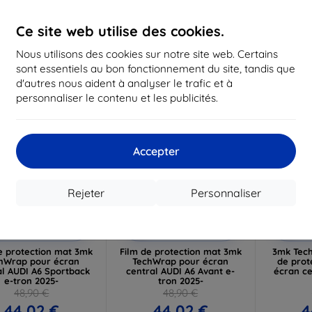
16,12 €
12,50 €
1
Ce site web utilise des cookies.
 stock > 5 pièces
En stock > 5 pièces
En st
Nous utilisons des cookies sur notre site web. Certains
-10%
-10%
sont essentiels au bon fonctionnement du site, tandis que
d'autres nous aident à analyser le trafic et à
personnaliser le contenu et les publicités.
Accepter
Rejeter
Personnaliser
Réduction
Réduction
R
%
-10%
-10%
avec
EXTRA10
avec
EXTRA10
a
coupon
coupon
e protection mat 3mk
Film de protection mat 3mk
3mk Tech
hWrap pour écran
TechWrap pour écran
de prot
al AUDI A6 Sportback
central AUDI A6 Avant e-
écran ce
e-tron 2025-
tron 2025-
48,90 €
48,90 €
44,02 €
44,02 €
4