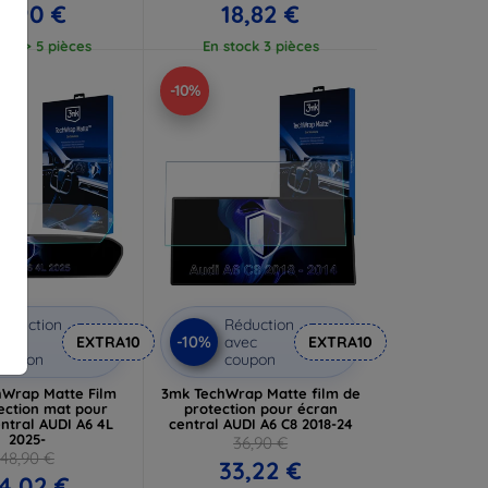
7,90 €
18,82 €
ock > 5 pièces
En stock 3 pièces
-10%
éduction
Réduction
-10%
vec
EXTRA10
avec
EXTRA10
coupon
coupon
Wrap Matte Film
3mk TechWrap Matte film de
ection mat pour
protection pour écran
ntral AUDI A6 4L
central AUDI A6 C8 2018-24
2025-
36,90 €
48,90 €
33,22 €
4,02 €