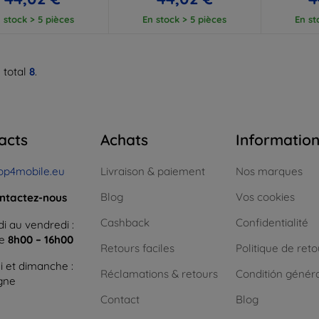
 stock > 5 pièces
En stock > 5 pièces
En st
 total
8
.
acts
Achats
Informatio
op4mobile.eu
Livraison & paiement
Nos marques
Blog
Vos cookies
ntactez-nous
Cashback
Confidentialité
i au vendredi :
ne
8h00 – 16h00
Retours faciles
Politique de reto
 et dimanche :
Réclamations & retours
Conditión génér
igne
Contact
Blog