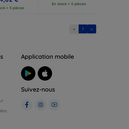
En stock > 5 pièces
ock > 5 pièces
«
1
»
ns
Application mobile
Suivez-nous
ur
ales