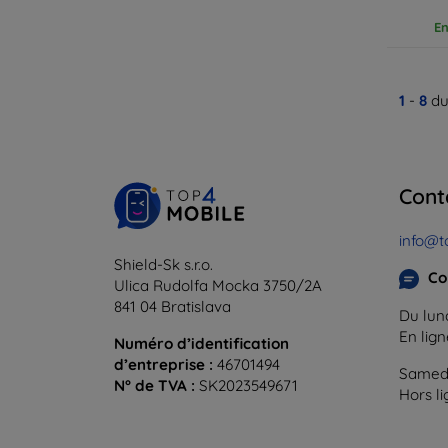
En
1
-
8
du
Cont
info@t
Shield-Sk s.r.o.
Co
Ulica Rudolfa Mocka 3750/2A
841 04 Bratislava
Du lund
En lig
Numéro d’identification
d’entreprise :
46701494
Samedi
N° de TVA :
SK2023549671
Hors l