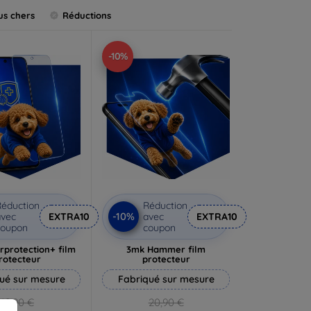
us chers
Réductions
-10%
éduction
Réduction
-10%
vec
EXTRA10
avec
EXTRA10
coupon
coupon
rprotection+ film
3mk Hammer film
rotecteur
protecteur
ué sur mesure
Fabriqué sur mesure
19,90 €
20,90 €