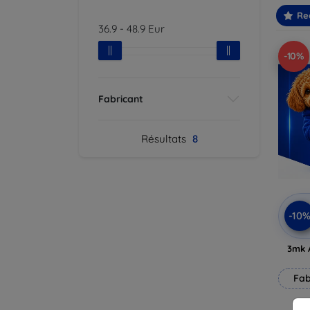
Re
36.9
-
48.9
Eur
-10%
Fabricant
Résultats
8
-10
3mk 
Fab