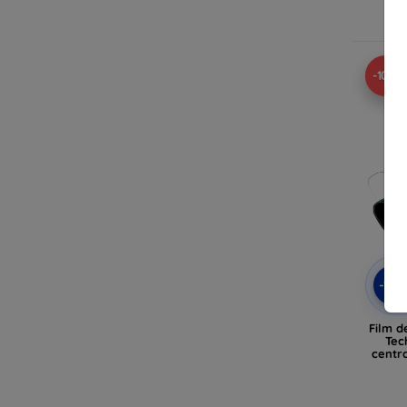
En
-10%
-10
Film d
Tec
centr