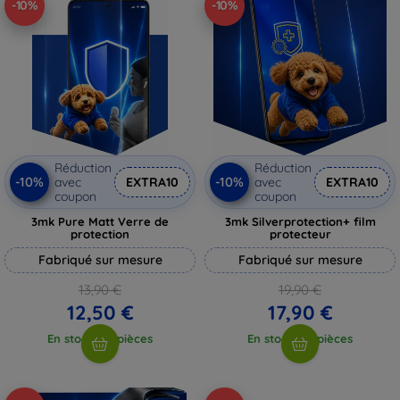
-10%
-10%
Réduction
Réduction
-10%
-10%
avec
EXTRA10
avec
EXTRA10
coupon
coupon
3mk Pure Matt Verre de
3mk Silverprotection+ film
protection
protecteur
Fabriqué sur mesure
Fabriqué sur mesure
13,90 €
19,90 €
12,50 €
17,90 €
En stock > 5 pièces
En stock > 5 pièces