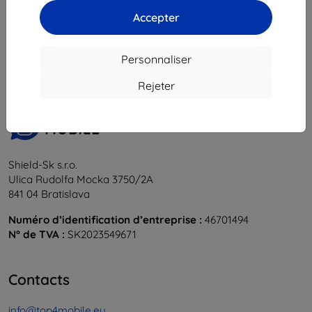
Accepter
1
-
6
du total
6
.
«
1
»
Personnaliser
Rejeter
Shield-Sk s.r.o.
Ulica Rudolfa Mocka 3750/2A
841 04 Bratislava
Numéro d’identification d’entreprise :
46701494
N° de TVA :
SK2023549671
Contacts
info@top4mobile.eu