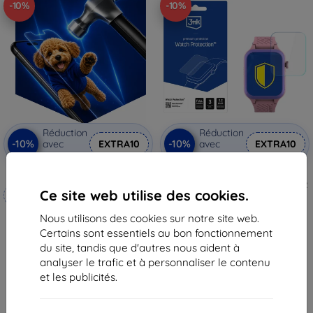
-10%
-10%
Réduction
Réduction
-10%
-10%
avec
EXTRA10
avec
EXTRA10
coupon
coupon
3mk Hammer film protecteur
3mk Watch Protection ARC Film
de Protection pour Garett Essa 2
Ce site web utilise des cookies.
Fabriqué sur mesure
AI 4G
11,90 €
Nous utilisons des cookies sur notre site web.
20,90 €
10,72 €
Certains sont essentiels au bon fonctionnement
18,82 €
En stock > 5 pièces
du site, tandis que d'autres nous aident à
En stock 4 pièces
analyser le trafic et à personnaliser le contenu
et les publicités.