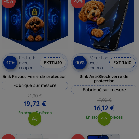
-10%
-10%
Réduction
Réduction
-10%
-10%
avec
EXTRA10
avec
EXTRA10
coupon
coupon
3mk Privacy verre de protection
3mk Anti-Shock verre de
protection
Fabriqué sur mesure
Fabriqué sur mesure
21,90 €
17,90 €
19,72 €
16,12 €
En stock 3 pièces
En stock > 5 pièces