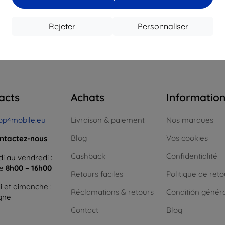
16,12 €
12,50 €
1
 stock > 5 pièces
En stock > 5 pièces
En st
Rejeter
Personnaliser
 total
4
.
acts
Achats
Informatio
op4mobile.eu
Livraison & paiement
Nos marques
Blog
Vos cookies
ntactez-nous
Cashback
Confidentialité
i au vendredi :
ne
8h00 – 16h00
Retours faciles
Politique de reto
 et dimanche :
Réclamations & retours
Conditión génér
igne
Contact
Blog