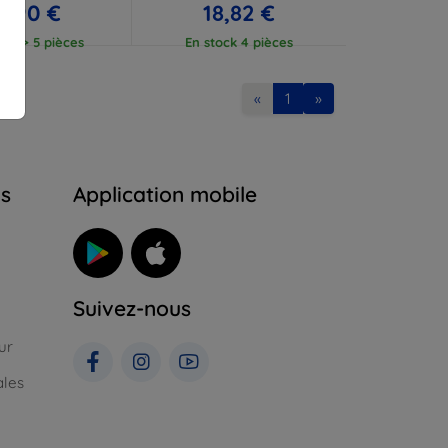
7,90 €
18,82 €
ock > 5 pièces
En stock 4 pièces
«
1
»
ns
Application mobile
Suivez-nous
ur
ales