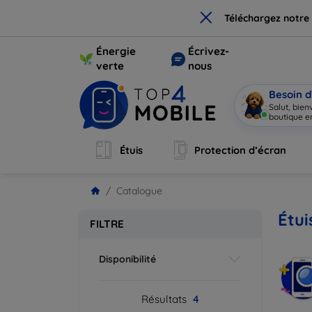
×
Téléchargez notre
Énergie
Écrivez-
verte
nous
Besoin d
Salut, bie
boutique en
Étuis
Protection d’écran
Catalogue
Étui
FILTRE
Disponibilité
Résultats
4