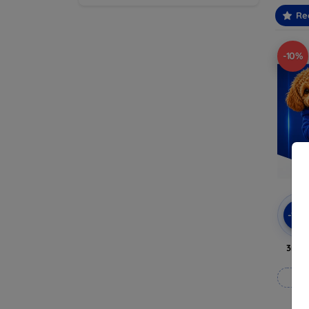
Re
-10%
-10
3mk 
Fab