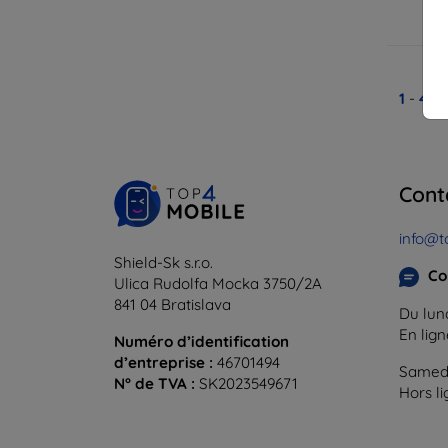
En
1
-
4
du
Cont
info@t
Shield-Sk s.r.o.
Co
Ulica Rudolfa Mocka 3750/2A
841 04 Bratislava
Du lund
En lig
Numéro d’identification
d’entreprise :
46701494
Samedi
N° de TVA :
SK2023549671
Hors l