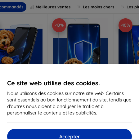
commandés
Meilleures ventes
Les moins chers
Les pl
-10%
-10%
Ce site web utilise des cookies.
Réduction
Réduction
R
Nous utilisons des cookies sur notre site web. Certains
%
-10%
-10%
avec
EXTRA10
avec
EXTRA10
a
sont essentiels au bon fonctionnement du site, tandis que
coupon
coupon
d'autres nous aident à analyser le trafic et à
Anti-Shock verre de
3mk Pure Matt Verre de
3mk Silve
personnaliser le contenu et les publicités.
protection
protection
p
riqué sur mesure
Fabriqué sur mesure
Fabriq
17,90 €
13,90 €
Accepter