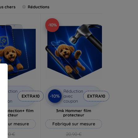
us chers
Réductions
-10%
éduction
Réduction
-10%
vec
EXTRA10
avec
EXTRA10
coupon
coupon
rprotection+ film
3mk Hammer film
rotecteur
protecteur
ué sur mesure
Fabriqué sur mesure
19,90 €
20,90 €