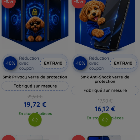
-10%
-10%
Réduction
Réduction
-10%
-10%
avec
EXTRA10
avec
EXTRA10
coupon
coupon
3mk Privacy verre de protection
3mk Anti-Shock verre de
protection
Fabriqué sur mesure
Fabriqué sur mesure
21,90 €
17,90 €
19,72 €
16,12 €
En stock 3 pièces
En stock > 5 pièces