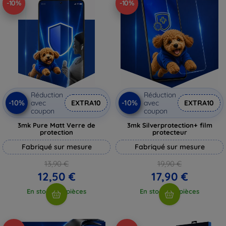
-10%
-10%
Réduction
Réduction
-10%
-10%
avec
EXTRA10
avec
EXTRA10
coupon
coupon
3mk Pure Matt Verre de
3mk Silverprotection+ film
protection
protecteur
Fabriqué sur mesure
Fabriqué sur mesure
13,90 €
19,90 €
12,50 €
17,90 €
En stock > 5 pièces
En stock > 5 pièces