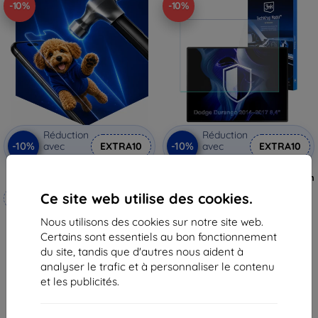
-10%
-10%
Réduction
Réduction
-10%
-10%
avec
EXTRA10
avec
EXTRA10
coupon
coupon
3mk Hammer film protecteur
3mk TechWrap Film de protection
mat pour écran central Dodge
Ce site web utilise des cookies.
Fabriqué sur mesure
Durango 2014–2017 8,4"
33,90 €
Nous utilisons des cookies sur notre site web.
20,90 €
30,52 €
Certains sont essentiels au bon fonctionnement
18,82 €
En stock 3 pièces
du site, tandis que d'autres nous aident à
En stock 4 pièces
analyser le trafic et à personnaliser le contenu
et les publicités.