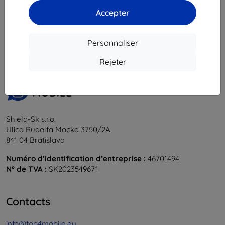
Accepter
1
-
6
du total
6
.
«
1
»
Personnaliser
Rejeter
Shield-Sk s.r.o.
Ulica Rudolfa Mocka 3750/2A
841 04 Bratislava
Numéro d’identification d’entreprise :
46701494
N° de TVA :
SK2023549671
Contacts
info@top4mobile.eu