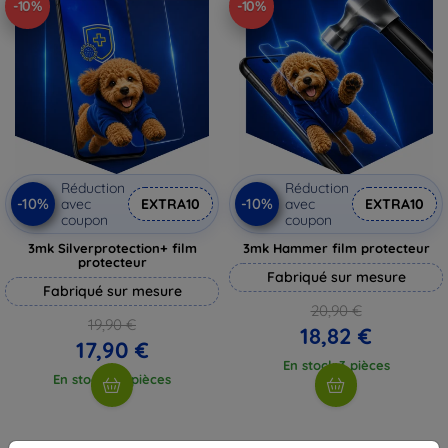
-10%
-10%
Réduction
Réduction
-10%
-10%
avec
EXTRA10
avec
EXTRA10
coupon
coupon
3mk Silverprotection+ film
3mk Hammer film protecteur
protecteur
Fabriqué sur mesure
Fabriqué sur mesure
20,90 €
19,90 €
18,82 €
17,90 €
En stock 3 pièces
En stock > 5 pièces