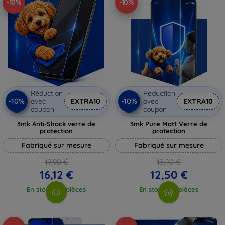
-10%
-10%
Réduction
Réduction
-10%
-10%
avec
EXTRA10
avec
EXTRA10
coupon
coupon
3mk Anti-Shock verre de
3mk Pure Matt Verre de
protection
protection
Fabriqué sur mesure
Fabriqué sur mesure
17,90 €
13,90 €
16,12 €
12,50 €
En stock > 5 pièces
En stock > 5 pièces