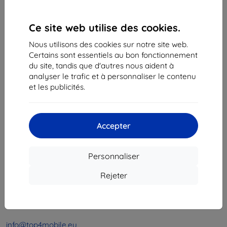
1
-
4
du total
4
.
Ce site web utilise des cookies.
«
1
»
Nous utilisons des cookies sur notre site web.
Certains sont essentiels au bon fonctionnement
du site, tandis que d'autres nous aident à
analyser le trafic et à personnaliser le contenu
et les publicités.
Shield-Sk s.r.o.
Accepter
Ulica Rudolfa Mocka 3750/2A
841 04 Bratislava
Personnaliser
Numéro d’identification d’entreprise :
46701494
N° de TVA :
SK2023549671
Rejeter
Contacts
info@top4mobile.eu