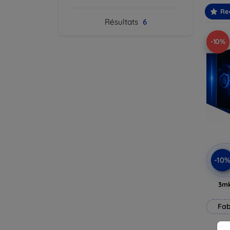
Re
Résultats
6
-10%
-10
3mk
Fab