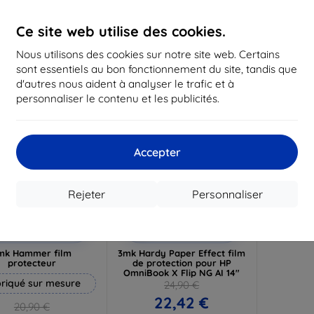
19,72 €
16,12 €
1
Ce site web utilise des cookies.
n stock 3 pièces
En stock > 5 pièces
En st
Nous utilisons des cookies sur notre site web. Certains
-10%
sont essentiels au bon fonctionnement du site, tandis que
d'autres nous aident à analyser le trafic et à
personnaliser le contenu et les publicités.
Accepter
Rejeter
Personnaliser
Réduction
Réduction
%
-10%
avec
EXTRA10
avec
EXTRA10
coupon
coupon
mk Hammer film
3mk Hardy Paper Effect film
protecteur
de protection pour HP
OmniBook X Flip NG AI 14"
riqué sur mesure
24,90 €
22,42 €
20,90 €