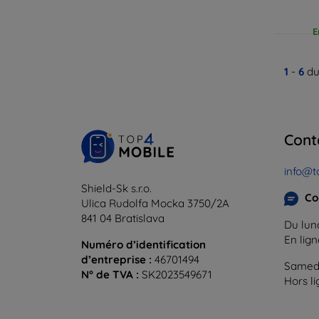
E
1
-
6
du
Cont
info@t
Shield-Sk s.r.o.
Co
Ulica Rudolfa Mocka 3750/2A
841 04 Bratislava
Du lund
En lig
Numéro d’identification
d’entreprise :
46701494
Samedi
N° de TVA :
SK2023549671
Hors l