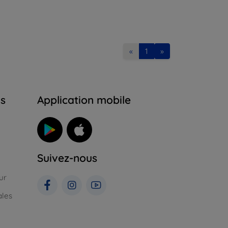
«
1
»
ns
Application mobile
Suivez-nous
ur
ales