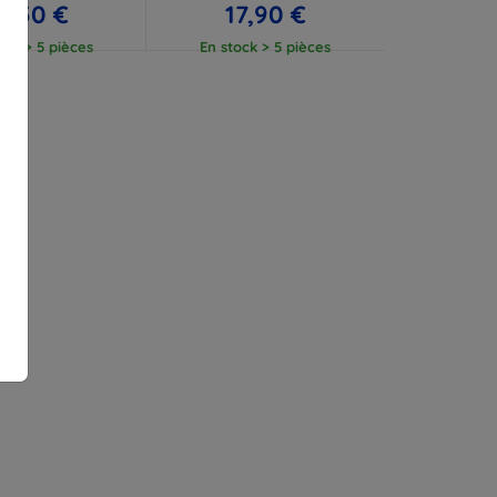
2,50 €
17,90 €
ock > 5 pièces
En stock > 5 pièces