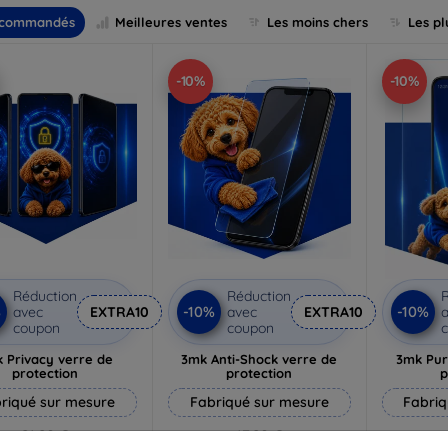
commandés
Meilleures ventes
Les moins chers
Les pl
-10%
-10%
Réduction
Réduction
R
%
-10%
-10%
avec
EXTRA10
avec
EXTRA10
a
coupon
coupon
 Privacy verre de
3mk Anti-Shock verre de
3mk Pur
protection
protection
p
riqué sur mesure
Fabriqué sur mesure
Fabriq
21,90 €
17,90 €