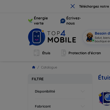
×
Téléchargez notre
Énergie
Écrivez-
verte
nous
Besoin d
Salut, bie
boutique en
Étuis
Protection d’écran
Catalogue
Étui
FILTRE
Disponibilité
Fabricant