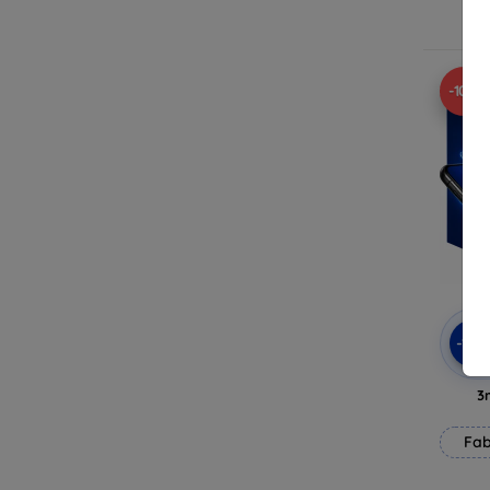
E
-10%
-10
3
Fab