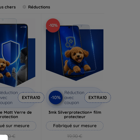
us chers
Réductions
-10%
éduction
Réduction
-10%
vec
EXTRA10
avec
EXTRA10
coupon
coupon
e Matt Verre de
3mk Silverprotection+ film
rotection
protecteur
ué sur mesure
Fabriqué sur mesure
13,90 €
19,90 €