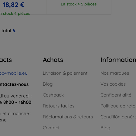
18,82 €
En stock > 5 pièces
n stock 4 pièces
 total
6
.
acts
Achats
Informatio
op4mobile.eu
Livraison & paiement
Nos marques
Blog
Vos cookies
ntactez-nous
Cashback
Confidentialité
i au vendredi :
ne
8h00 – 16h00
Retours faciles
Politique de reto
 et dimanche :
Réclamations & retours
Conditión génér
igne
Contact
Blog