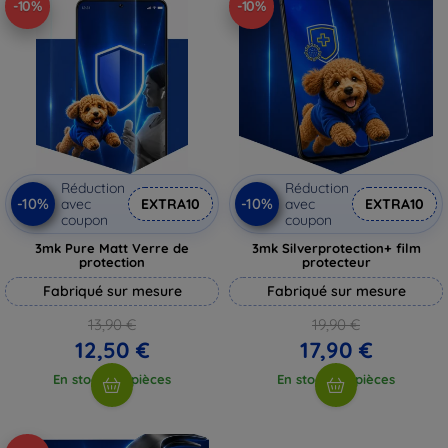
-10%
-10%
Réduction
Réduction
-10%
-10%
avec
EXTRA10
avec
EXTRA10
coupon
coupon
3mk Pure Matt Verre de
3mk Silverprotection+ film
protection
protecteur
Fabriqué sur mesure
Fabriqué sur mesure
13,90 €
19,90 €
12,50 €
17,90 €
En stock > 5 pièces
En stock > 5 pièces