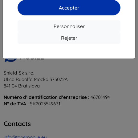
Accepter
1
-
5
du total
5
.
«
1
»
Personnaliser
Rejeter
Shield-Sk s.r.o.
Ulica Rudolfa Mocka 3750/2A
841 04 Bratislava
Numéro d’identification d’entreprise :
46701494
N° de TVA :
SK2023549671
Contacts
info@top4mobile.eu