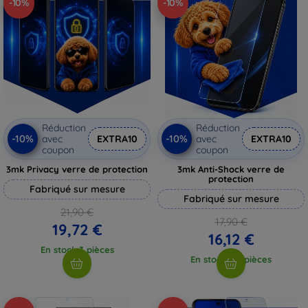
-10%
-10%
Réduction
Réduction
-10%
-10%
avec
EXTRA10
avec
EXTRA10
coupon
coupon
3mk Privacy verre de protection
3mk Anti-Shock verre de
protection
Fabriqué sur mesure
Fabriqué sur mesure
21,90 €
17,90 €
19,72 €
16,12 €
En stock 3 pièces
En stock > 5 pièces