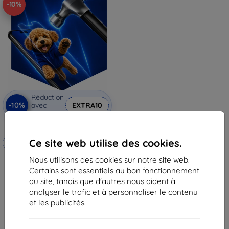
-10%
Réduction
-10%
avec
EXTRA10
coupon
3mk Hammer film protecteur
Ce site web utilise des cookies.
Fabriqué sur mesure
Nous utilisons des cookies sur notre site web.
20,90 €
Certains sont essentiels au bon fonctionnement
18,82 €
du site, tandis que d'autres nous aident à
En stock 4 pièces
analyser le trafic et à personnaliser le contenu
et les publicités.