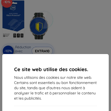
-10%
Réduction
-10%
avec
EXTRA10
coupon
3mk Watch Protection Verre
trempé hybride pour Amazfit
Ce site web utilise des cookies.
Cheetah 2 Ultra
11,90 €
Nous utilisons des cookies sur notre site web.
10,72 €
Certains sont essentiels au bon fonctionnement
En stock 2 pièces
du site, tandis que d'autres nous aident à
analyser le trafic et à personnaliser le contenu
et les publicités.