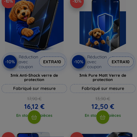
-10%
-10%
Réduction
Réduction
-10%
-10%
avec
EXTRA10
avec
EXTRA10
coupon
coupon
3mk Anti-Shock verre de
3mk Pure Matt Verre de
protection
protection
Fabriqué sur mesure
Fabriqué sur mesure
17,90 €
13,90 €
16,12 €
12,50 €
En stock > 5 pièces
En stock > 5 pièces