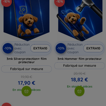
-10%
-10%
Réduction
Réduction
-10%
-10%
avec
EXTRA10
avec
EXTRA10
coupon
coupon
3mk Silverprotection+ film
3mk Hammer film protecteur
protecteur
Fabriqué sur mesure
Fabriqué sur mesure
20,90 €
19,90 €
18,82 €
17,90 €
En stock 3 pièces
En stock > 5 pièces