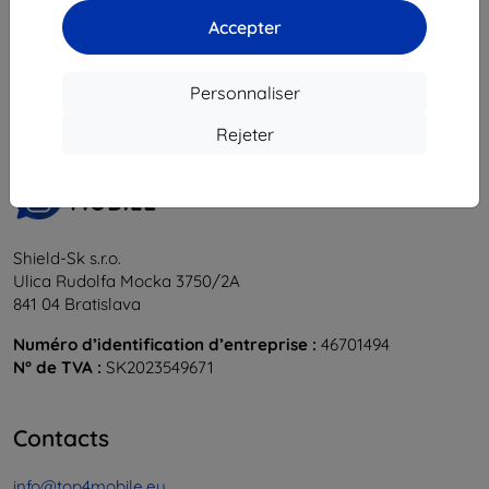
Accepter
1
-
5
du total
5
.
«
1
»
Personnaliser
Rejeter
Shield-Sk s.r.o.
Ulica Rudolfa Mocka 3750/2A
841 04 Bratislava
Numéro d’identification d’entreprise :
46701494
N° de TVA :
SK2023549671
Contacts
info@top4mobile.eu