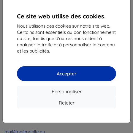
1
-
4
du total
4
.
Ce site web utilise des cookies.
«
1
»
Nous utilisons des cookies sur notre site web.
Certains sont essentiels au bon fonctionnement
du site, tandis que d'autres nous aident à
analyser le trafic et à personnaliser le contenu
et les publicités.
Shield-Sk s.r.o.
Accepter
Ulica Rudolfa Mocka 3750/2A
841 04 Bratislava
Personnaliser
Numéro d’identification d’entreprise :
46701494
N° de TVA :
SK2023549671
Rejeter
Contacts
info@top4mobile.eu