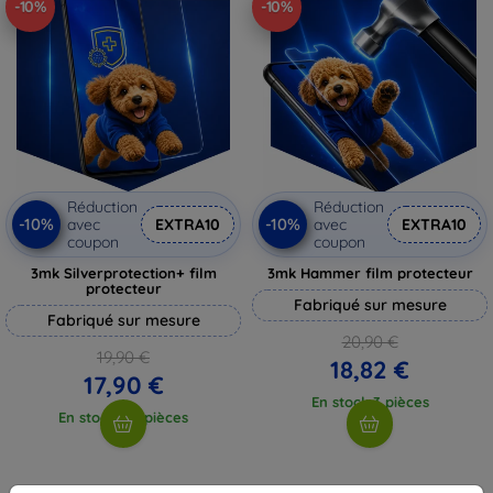
-10%
-10%
Réduction
Réduction
-10%
-10%
avec
EXTRA10
avec
EXTRA10
coupon
coupon
3mk Silverprotection+ film
3mk Hammer film protecteur
protecteur
Fabriqué sur mesure
Fabriqué sur mesure
20,90 €
19,90 €
18,82 €
17,90 €
En stock 3 pièces
En stock > 5 pièces