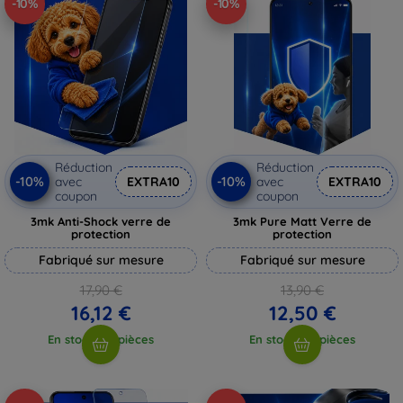
-10%
-10%
Réduction
Réduction
-10%
-10%
avec
EXTRA10
avec
EXTRA10
coupon
coupon
3mk Anti-Shock verre de
3mk Pure Matt Verre de
protection
protection
Fabriqué sur mesure
Fabriqué sur mesure
17,90 €
13,90 €
16,12 €
12,50 €
En stock > 5 pièces
En stock > 5 pièces