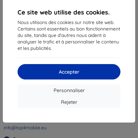
Ce site web utilise des cookies.
«
1
»
Nous utilisons des cookies sur notre site web.
Certains sont essentiels au bon fonctionnement
du site, tandis que d'autres nous aident à
analyser le trafic et à personnaliser le contenu
et les publicités.
Shield-Sk s.r.o.
Ulica Rudolfa Mocka 3750/2A
Accepter
841 04 Bratislava
Numéro d’identification d’entreprise :
46701494
Personnaliser
N° de TVA :
SK2023549671
Rejeter
Contacts
info@top4mobile.eu