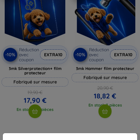
Réduction
Réduction
-10%
-10%
avec
EXTRA10
avec
EXTRA10
coupon
coupon
3mk Silverprotection+ film
3mk Hammer film protecteur
protecteur
Fabriqué sur mesure
Fabriqué sur mesure
20,90 €
19,90 €
18,82 €
17,90 €
En stock 3 pièces
En stock > 5 pièces
1
-
4
du total
4
.