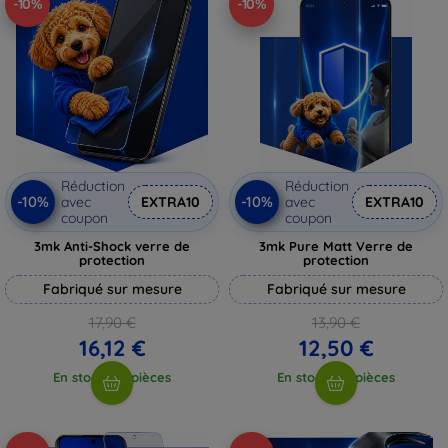
-10%
-10%
Réduction
Réduction
-10%
-10%
avec
EXTRA10
avec
EXTRA10
coupon
coupon
3mk Anti-Shock verre de
3mk Pure Matt Verre de
protection
protection
Fabriqué sur mesure
Fabriqué sur mesure
17,90 €
13,90 €
16,12 €
12,50 €
En stock > 5 pièces
En stock > 5 pièces