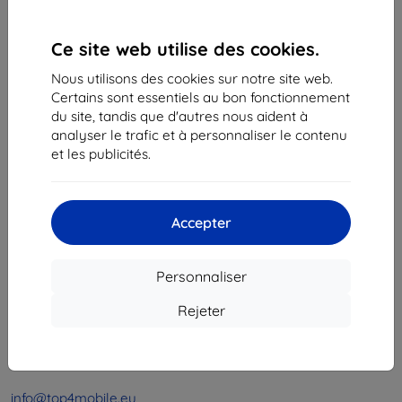
1
-
4
du total
4
.
Ce site web utilise des cookies.
«
1
»
Nous utilisons des cookies sur notre site web.
Certains sont essentiels au bon fonctionnement
du site, tandis que d'autres nous aident à
analyser le trafic et à personnaliser le contenu
et les publicités.
Shield-Sk s.r.o.
Accepter
Ulica Rudolfa Mocka 3750/2A
841 04 Bratislava
Personnaliser
Numéro d’identification d’entreprise :
46701494
N° de TVA :
SK2023549671
Rejeter
Contacts
info@top4mobile.eu