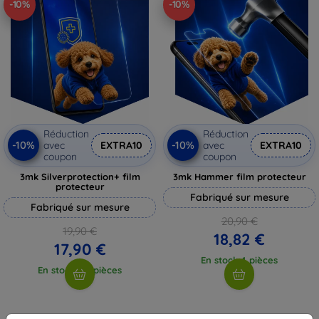
-10%
-10%
Réduction
Réduction
-10%
-10%
avec
EXTRA10
avec
EXTRA10
coupon
coupon
3mk Silverprotection+ film
3mk Hammer film protecteur
protecteur
Fabriqué sur mesure
Fabriqué sur mesure
20,90 €
19,90 €
18,82 €
17,90 €
En stock 4 pièces
En stock > 5 pièces