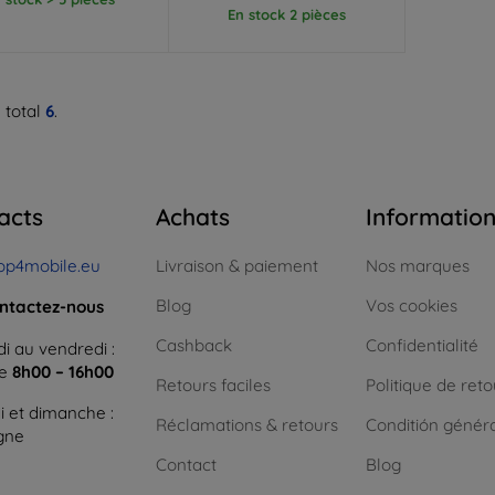
En stock 2 pièces
 total
6
.
acts
Achats
Informatio
op4mobile.eu
Livraison & paiement
Nos marques
Blog
Vos cookies
ntactez-nous
Cashback
Confidentialité
i au vendredi :
ne
8h00 – 16h00
Retours faciles
Politique de reto
 et dimanche :
Réclamations & retours
Conditión génér
igne
Contact
Blog