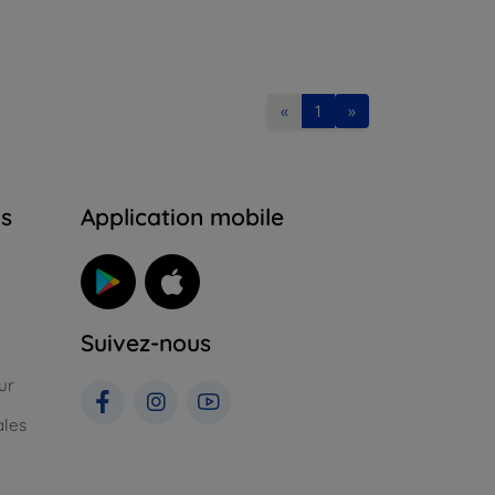
«
1
»
ns
Application mobile
Suivez-nous
ur
ales