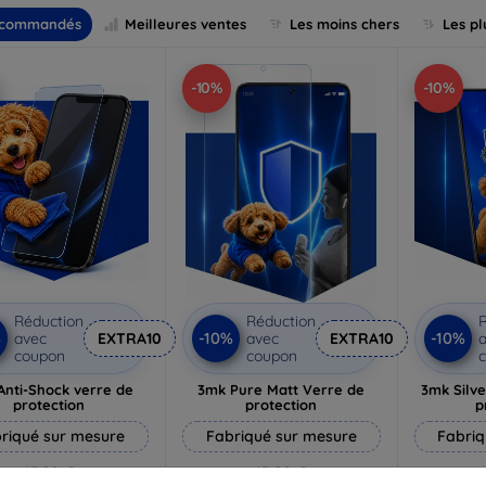
commandés
Meilleures ventes
Les moins chers
Les pl
-10%
-10%
Réduction
Réduction
R
%
-10%
-10%
avec
EXTRA10
avec
EXTRA10
a
coupon
coupon
Anti-Shock verre de
3mk Pure Matt Verre de
3mk Silve
protection
protection
p
riqué sur mesure
Fabriqué sur mesure
Fabriq
17,90 €
13,90 €