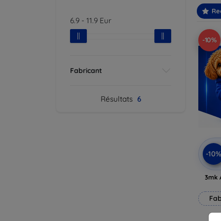
Re
6.9
-
11.9
Eur
-10%
Fabricant
Résultats
6
-10
3mk 
Fab