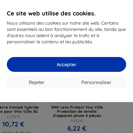
16,12 €
12,50 €
1
Ce site web utilise des cookies.
 stock > 5 pièces
En stock > 5 pièces
En st
Nous utilisons des cookies sur notre site web. Certains
-30%
sont essentiels au bon fonctionnement du site, tandis que
d'autres nous aident à analyser le trafic et à
personnaliser le contenu et les publicités.
Accepter
Rejeter
Personnaliser
Réduction
Réduction
%
-10%
avec
EXTRA10
avec
EXTRA10
coupon
coupon
erre trempé hybride
3MK Lens Protect Vivo V21e
ble pour Vivo V21e 5G
Protection de lentille
d’appareil photo 4 pièces
11,90 €
8,90 €
10,72 €
6,22 €
 stock > 5 pièces