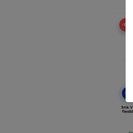
En
-10%
-10
3mk V
flexi
En