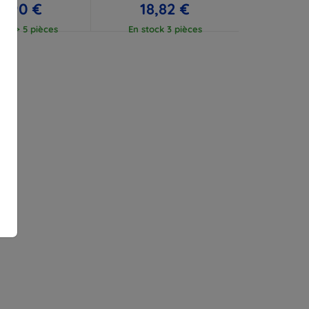
7,90 €
18,82 €
ock > 5 pièces
En stock 3 pièces