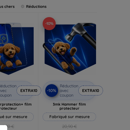
us chers
Réductions
-10%
éduction
Réduction
-10%
vec
EXTRA10
avec
EXTRA10
coupon
coupon
rprotection+ film
3mk Hammer film
rotecteur
protecteur
ué sur mesure
Fabriqué sur mesure
19,90 €
20,90 €