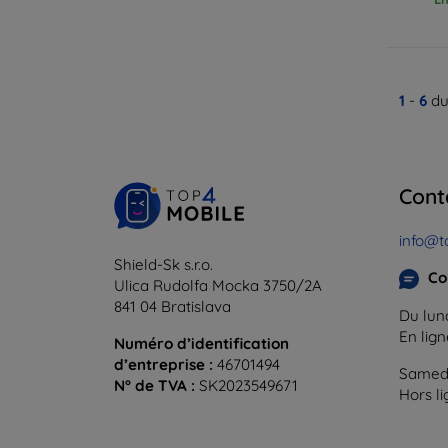
1
-
6
du
Cont
info@t
Shield-Sk s.r.o.
Co
Ulica Rudolfa Mocka 3750/2A
841 04 Bratislava
Du lund
En lig
Numéro d’identification
d’entreprise :
46701494
Samedi
N° de TVA :
SK2023549671
Hors l