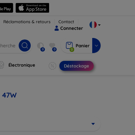
Réclamations & retours
Contact
Connecter
Panier
0
0
0
Électronique
Déstockage
m 47W