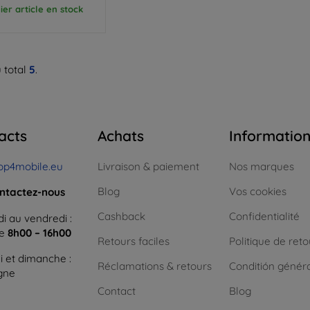
ier article en stock
 total
5
.
acts
Achats
Informatio
op4mobile.eu
Livraison & paiement
Nos marques
Blog
Vos cookies
ntactez-nous
Cashback
Confidentialité
i au vendredi :
ne
8h00 – 16h00
Retours faciles
Politique de reto
 et dimanche :
Réclamations & retours
Conditión génér
igne
Contact
Blog