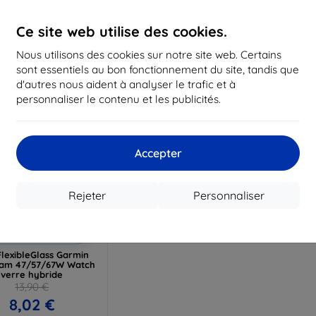
16,12 €
12,50 €
1
Ce site web utilise des cookies.
 stock > 5 pièces
En stock > 5 pièces
En st
Nous utilisons des cookies sur notre site web. Certains
sont essentiels au bon fonctionnement du site, tandis que
d'autres nous aident à analyser le trafic et à
personnaliser le contenu et les publicités.
Accepter
Rejeter
Personnaliser
Réduction
%
avec
EXTRA10
coupon
lexibleGlass Garmin
Cam 47/57/67W Watch
verre hybride
13,90 €
8,02 €