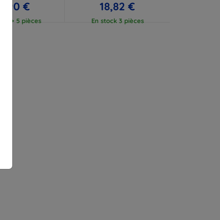
7,90 €
18,82 €
ock > 5 pièces
En stock 3 pièces