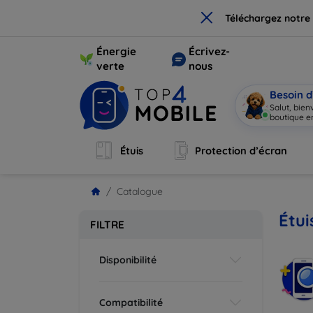
×
Téléchargez notre
Énergie
Écrivez-
verte
nous
Besoin d
Salut, bie
boutique en
Étuis
Protection d’écran
Catalogue
Étu
FILTRE
Disponibilité
Compatibilité