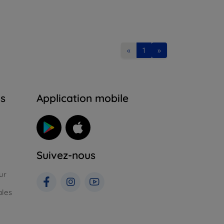
«
1
»
ns
Application mobile
Suivez-nous
ur
ales