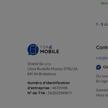
Dern
1
-
5
du
Cont
info@t
Shield-Sk s.r.o.
Co
Ulica Rudolfa Mocka 3750/2A
841 04 Bratislava
Du lund
En lig
Numéro d’identification
d’entreprise :
46701494
Samedi
N° de TVA :
SK2023549671
Hors l