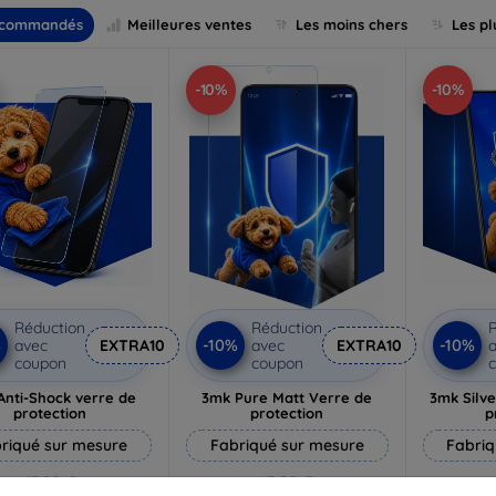
commandés
Meilleures ventes
Les moins chers
Les pl
-10%
-10%
Réduction
Réduction
R
%
-10%
-10%
avec
EXTRA10
avec
EXTRA10
a
coupon
coupon
Anti-Shock verre de
3mk Pure Matt Verre de
3mk Silve
protection
protection
p
riqué sur mesure
Fabriqué sur mesure
Fabriq
17,90 €
13,90 €