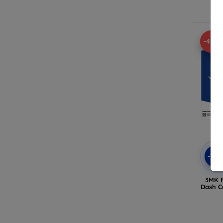
En
-42%
-10
3MK F
Dash 