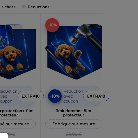
us chers
Réductions
-10%
éduction
Réduction
-10%
vec
EXTRA10
avec
EXTRA10
coupon
coupon
rprotection+ film
3mk Hammer film
rotecteur
protecteur
ué sur mesure
Fabriqué sur mesure
19,90 €
20,90 €