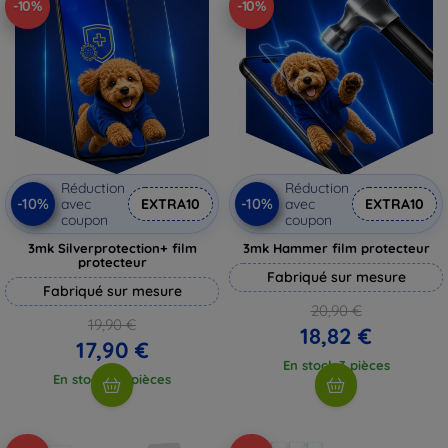
-10%
-10%
Réduction
Réduction
-10%
-10%
avec
EXTRA10
avec
EXTRA10
coupon
coupon
3mk Silverprotection+ film
3mk Hammer film protecteur
protecteur
Fabriqué sur mesure
Fabriqué sur mesure
20,90 €
19,90 €
18,82 €
17,90 €
En stock 3 pièces
En stock > 5 pièces