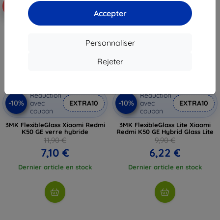
-40%
-37%
Accepter
Personnaliser
Rejeter
Réduction
Réduction
-10%
-10%
avec
EXTRA10
avec
EXTRA10
coupon
coupon
3MK FlexibleGlass Xiaomi Redmi
3MK FlexibleGlass Lite Xiaomi
K50 GE verre hybride
Redmi K50 GE Hybrid Glass Lite
11,90 €
9,90 €
7,10 €
6,22 €
Dernier article en stock
Dernier article en stock