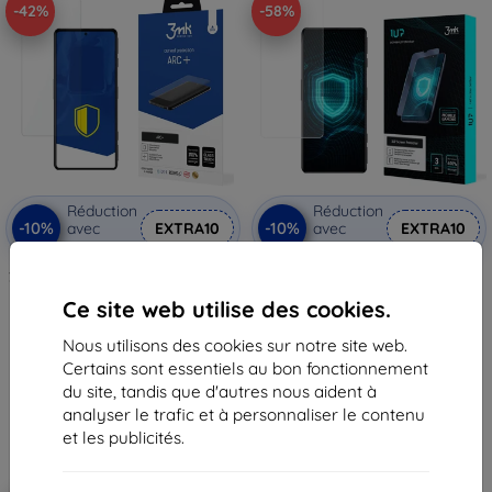
-42%
-58%
Réduction
Réduction
-10%
-10%
avec
EXTRA10
avec
EXTRA10
coupon
coupon
3MK Folia ARC+ FS Xiaomi Redmi
3MK film de protection 1UP
K50 GE film intégral
Xiaomi Redmi K50 GE Gaming, 3
Ce site web utilise des cookies.
pcs
13,90 €
29,90 €
8,02 €
Nous utilisons des cookies sur notre site web.
12,50 €
Certains sont essentiels au bon fonctionnement
En stock 2 pièces
En stock 2 pièces
du site, tandis que d'autres nous aident à
analyser le trafic et à personnaliser le contenu
et les publicités.