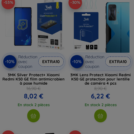
-53%
-30%
Réduction
Réduction
-10%
-10%
avec
EXTRA10
avec
EXTRA10
coupon
coupon
3MK Silver Protect+ Xiaomi
3MK Lens Protect Xiaomi Redmi
Redmi K50 GE film antimicrobien
K50 GE protection pour lentille
à pose humide
de caméra 4 pcs
16,90 €
8,90 €
8,02 €
6,22 €
En stock 2 pièces
En stock 2 pièces