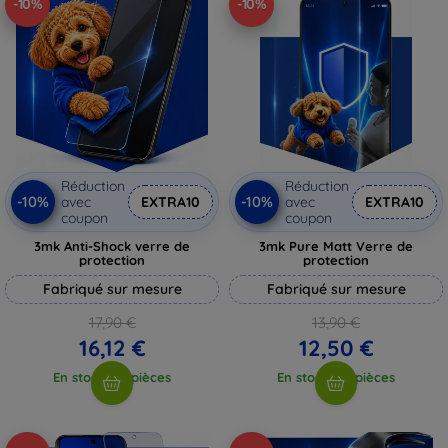
-10%
-10%
Réduction
Réduction
-10%
-10%
avec
EXTRA10
avec
EXTRA10
coupon
coupon
3mk Anti-Shock verre de
3mk Pure Matt Verre de
protection
protection
Fabriqué sur mesure
Fabriqué sur mesure
17,90 €
13,90 €
16,12 €
12,50 €
En stock > 5 pièces
En stock > 5 pièces