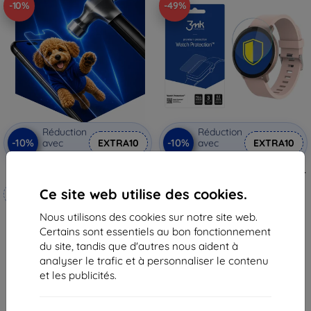
-10%
-49%
Réduction
Réduction
-10%
-10%
avec
EXTRA10
avec
EXTRA10
coupon
coupon
3mk Hammer film protecteur
3MK FlexibleGlass Watch Forever
ForeVive Lite SB-315 verre
Ce site web utilise des cookies.
Fabriqué sur mesure
hybride
13,90 €
Nous utilisons des cookies sur notre site web.
20,90 €
7,10 €
Certains sont essentiels au bon fonctionnement
18,82 €
Dernier article en stock
du site, tandis que d'autres nous aident à
En stock 4 pièces
analyser le trafic et à personnaliser le contenu
et les publicités.