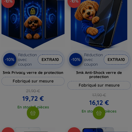
-10%
-10%
Réduction
Réduction
-10%
-10%
avec
EXTRA10
avec
EXTRA10
coupon
coupon
3mk Privacy verre de protection
3mk Anti-Shock verre de
protection
Fabriqué sur mesure
Fabriqué sur mesure
21,90 €
17,90 €
19,72 €
16,12 €
En stock 3 pièces
En stock > 5 pièces