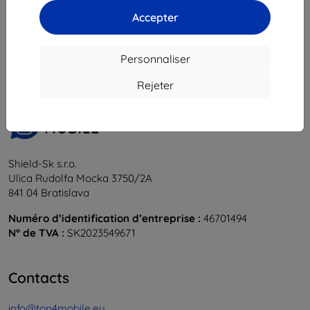
Accepter
1
-
6
du total
6
.
«
1
»
Personnaliser
Rejeter
Shield-Sk s.r.o.
Ulica Rudolfa Mocka 3750/2A
841 04 Bratislava
Numéro d’identification d’entreprise :
46701494
N° de TVA :
SK2023549671
Contacts
info@top4mobile.eu