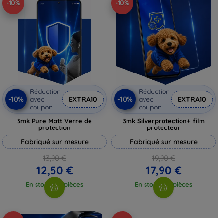
-10%
-10%
Réduction
Réduction
-10%
-10%
avec
EXTRA10
avec
EXTRA10
coupon
coupon
3mk Pure Matt Verre de
3mk Silverprotection+ film
protection
protecteur
Fabriqué sur mesure
Fabriqué sur mesure
13,90 €
19,90 €
12,50 €
17,90 €
En stock > 5 pièces
En stock > 5 pièces