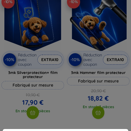
-10%
-10%
Réduction
Réduction
-10%
-10%
avec
EXTRA10
avec
EXTRA10
coupon
coupon
3mk Silverprotection+ film
3mk Hammer film protecteur
protecteur
Fabriqué sur mesure
Fabriqué sur mesure
20,90 €
19,90 €
18,82 €
17,90 €
En stock 3 pièces
En stock > 5 pièces