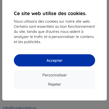
1
-
4
du total
4
.
Ce site web utilise des cookies.
«
1
»
Nous utilisons des cookies sur notre site web.
Certains sont essentiels au bon fonctionnement
du site, tandis que d'autres nous aident à
analyser le trafic et à personnaliser le contenu
et les publicités.
Shield-Sk s.r.o.
Accepter
Ulica Rudolfa Mocka 3750/2A
841 04 Bratislava
Personnaliser
Numéro d’identification d’entreprise :
46701494
N° de TVA :
SK2023549671
Rejeter
Contacts
info@top4mobile.eu