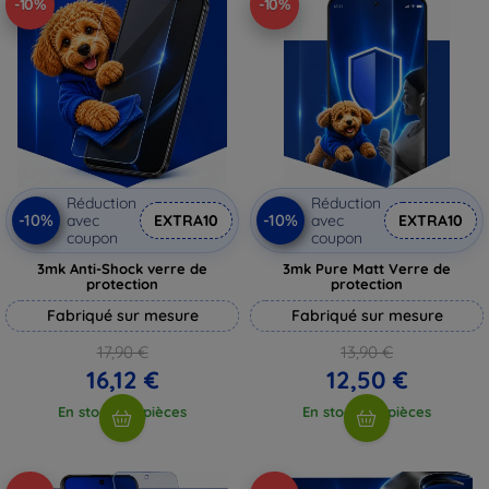
-10%
-10%
Réduction
Réduction
-10%
-10%
avec
EXTRA10
avec
EXTRA10
coupon
coupon
3mk Anti-Shock verre de
3mk Pure Matt Verre de
protection
protection
Fabriqué sur mesure
Fabriqué sur mesure
17,90 €
13,90 €
16,12 €
12,50 €
En stock > 5 pièces
En stock > 5 pièces