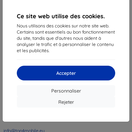
1
-
4
du total
4
.
Ce site web utilise des cookies.
«
1
»
Nous utilisons des cookies sur notre site web.
Certains sont essentiels au bon fonctionnement
du site, tandis que d'autres nous aident à
analyser le trafic et à personnaliser le contenu
et les publicités.
Shield-Sk s.r.o.
Accepter
Ulica Rudolfa Mocka 3750/2A
841 04 Bratislava
Personnaliser
Numéro d’identification d’entreprise :
46701494
N° de TVA :
SK2023549671
Rejeter
Contacts
info@top4mobile.eu