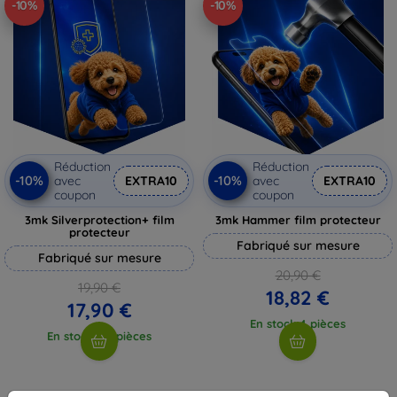
-10%
-10%
Réduction
Réduction
-10%
-10%
avec
EXTRA10
avec
EXTRA10
coupon
coupon
3mk Silverprotection+ film
3mk Hammer film protecteur
protecteur
Fabriqué sur mesure
Fabriqué sur mesure
20,90 €
19,90 €
18,82 €
17,90 €
En stock 4 pièces
En stock > 5 pièces