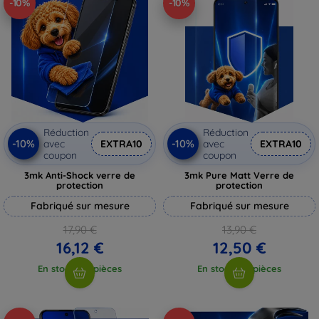
-10%
-10%
Réduction
Réduction
-10%
-10%
avec
EXTRA10
avec
EXTRA10
coupon
coupon
3mk Anti-Shock verre de
3mk Pure Matt Verre de
protection
protection
Fabriqué sur mesure
Fabriqué sur mesure
17,90 €
13,90 €
16,12 €
12,50 €
En stock > 5 pièces
En stock > 5 pièces