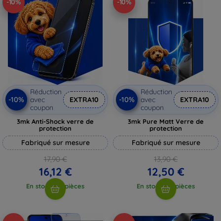
-10%
-10%
Réduction
Réduction
-10%
-10%
avec
EXTRA10
avec
EXTRA10
coupon
coupon
3mk Anti-Shock verre de
3mk Pure Matt Verre de
protection
protection
Fabriqué sur mesure
Fabriqué sur mesure
17,90 €
13,90 €
16,12 €
12,50 €
En stock > 5 pièces
En stock > 5 pièces