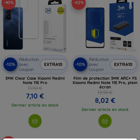
-40%
-42%
Réduction
Réduction
-10%
-10%
avec
EXTRA10
avec
EXTRA10
coupon
coupon
3MK Clear Case Xiaomi Redmi
Film de protection 3MK ARC+ FS
Note 11E Pro
Xiaomi Redmi Note 11E Pro, plein
écran
11,90 €
13,90 €
7,10 €
8,02 €
Dernier article en stock
Dernier article en stock