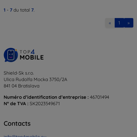
1
-
7
du total
7
.
«
1
»
Shield-Sk s.r.o.
Ulica Rudolfa Mocka 3750/2A
841 04 Bratislava
Numéro d’identification d’entreprise :
46701494
N° de TVA :
SK2023549671
Contacts
info@top4mobile.eu