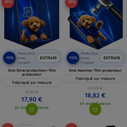
-10%
-10%
Réduction
Réduction
-10%
-10%
avec
EXTRA10
avec
EXTRA10
coupon
coupon
3mk Silverprotection+ film
3mk Hammer film protecteur
protecteur
Fabriqué sur mesure
Fabriqué sur mesure
20,90 €
19,90 €
18,82 €
17,90 €
En stock 3 pièces
En stock > 5 pièces