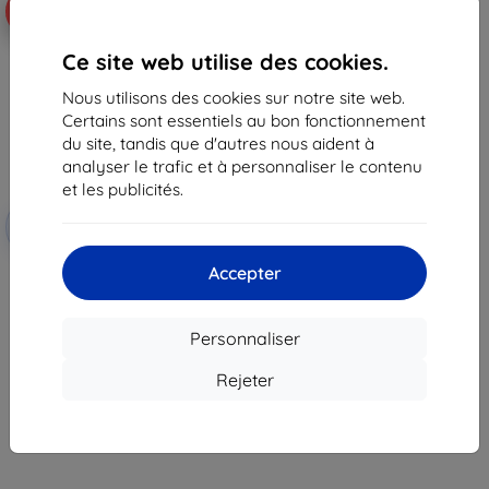
-45%
Ce site web utilise des cookies.
Nous utilisons des cookies sur notre site web.
Certains sont essentiels au bon fonctionnement
du site, tandis que d'autres nous aident à
analyser le trafic et à personnaliser le contenu
et les publicités.
Réduction
-10%
avec
EXTRA10
coupon
Accepter
3MK FlexibleGlass Xiaomi Redmi
Note 11E Pro verre hybride
12,90 €
7,10 €
Personnaliser
En stock 2 pièces
Rejeter