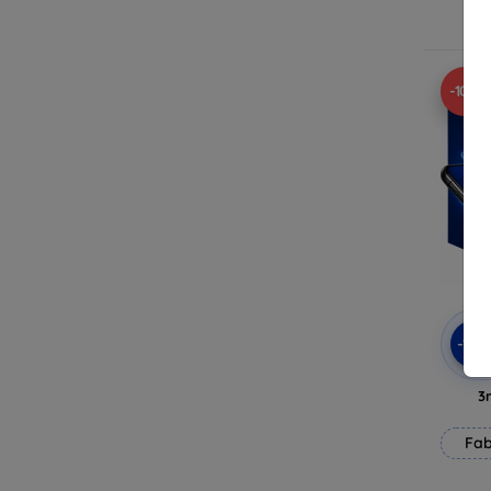
E
-10%
-10
3
Fab