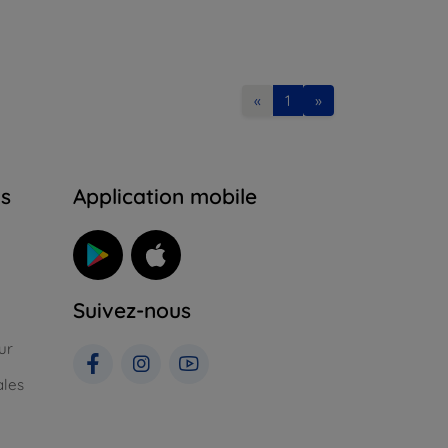
«
1
»
ns
Application mobile
Suivez-nous
ur
ales