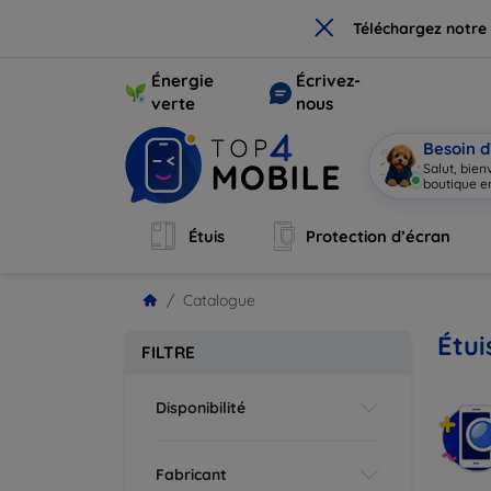
×
Téléchargez notre
Énergie
Écrivez-
verte
nous
Besoin d
Salut, bie
boutique en
Étuis
Protection d’écran
Catalogue
Étui
FILTRE
Disponibilité
Fabricant