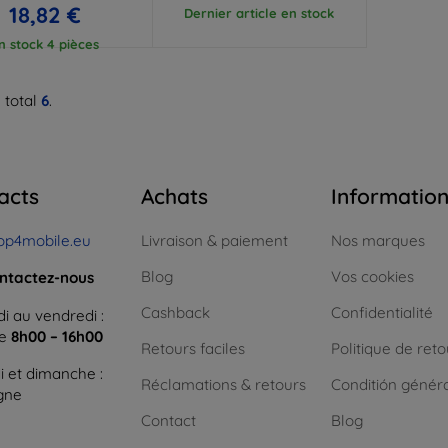
18,82 €
Dernier article en stock
n stock 4 pièces
 total
6
.
acts
Achats
Informatio
op4mobile.eu
Livraison & paiement
Nos marques
Blog
Vos cookies
ntactez-nous
Cashback
Confidentialité
i au vendredi :
ne
8h00 – 16h00
Retours faciles
Politique de reto
 et dimanche :
Réclamations & retours
Conditión génér
igne
Contact
Blog