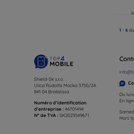
E
1
-
6
du
Cont
info@t
Shield-Sk s.r.o.
Co
Ulica Rudolfa Mocka 3750/2A
841 04 Bratislava
Du lund
En lig
Numéro d’identification
d’entreprise :
46701494
Samedi
N° de TVA :
SK2023549671
Hors l