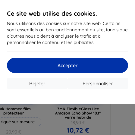
19,72 €
16,12 €
1
Ce site web utilise des cookies.
n stock 3 pièces
En stock > 5 pièces
En st
Nous utilisons des cookies sur notre site web. Certains
-43%
sont essentiels au bon fonctionnement du site, tandis que
d'autres nous aident à analyser le trafic et à
personnaliser le contenu et les publicités.
Accepter
Rejeter
Personnaliser
Réduction
Réduction
%
-10%
avec
EXTRA10
avec
EXTRA10
coupon
coupon
mk Hammer film
3MK FlexibleGlass Lite
protecteur
Amazon Echo Show 10.1"
verre hybride
riqué sur mesure
18,90 €
10,72 €
20,90 €