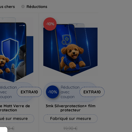
us chers
Réductions
-10%
éduction
Réduction
-10%
vec
EXTRA10
avec
EXTRA10
coupon
coupon
e Matt Verre de
3mk Silverprotection+ film
rotection
protecteur
ué sur mesure
Fabriqué sur mesure
13,90 €
19,90 €