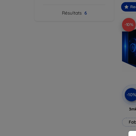
Re
Résultats
6
-10%
-10
3mk
Fab