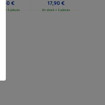
2,50 €
17,90 €
ock > 5 pièces
En stock > 5 pièces