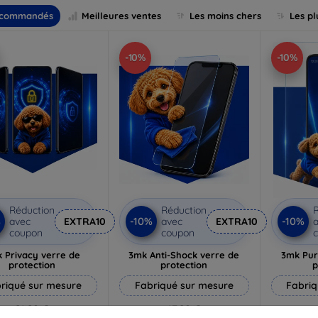
commandés
Meilleures ventes
Les moins chers
Les pl
-10%
-10%
Réduction
Réduction
R
%
-10%
-10%
avec
EXTRA10
avec
EXTRA10
a
coupon
coupon
 Privacy verre de
3mk Anti-Shock verre de
3mk Pur
protection
protection
p
riqué sur mesure
Fabriqué sur mesure
Fabriq
21,90 €
17,90 €